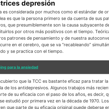
trices depresión
ia es considerada por muchos como el estándar de or
idea es que la persona primero se da cuenta de sus p
os, que presumiblemente son la causa subyacente de 
ituirlos por otros más positivos con el tiempo. Teóri
ros patrones de pensamiento y de nuestra autoconve
curre en el cerebro, que se va “recableando” simult
odo y se practica con el tiempo.
ing para la ansiedad
cubierto que la TCC es bastante eficaz para tratar la
 la de los antidepresivos. Algunos trabajos más recie
rte de su eficacia con el paso de los años, es decir, 
e estudió por primera vez en la década de 1970. Los
ren que parte de su eficacia original puede deberse e