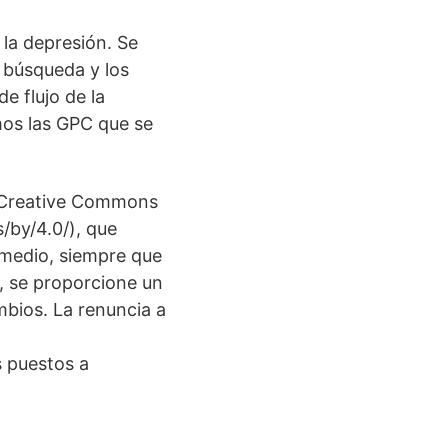
 la depresión. Se
e búsqueda y los
e flujo de la
mos las GPC que se
ia Creative Commons
/by/4.0/), que
r medio, siempre que
e, se proporcione un
mbios. La renuncia a
s puestos a