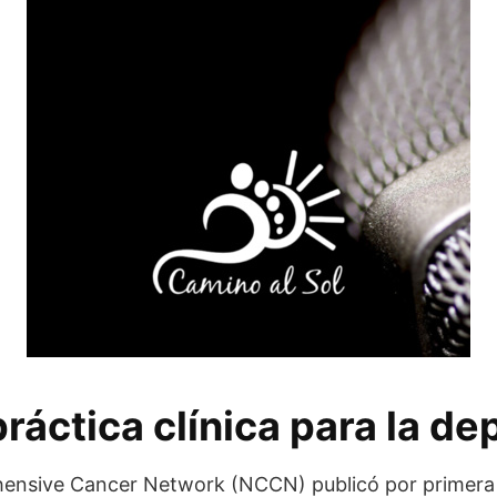
ráctica clínica para la de
ensive Cancer Network (NCCN) publicó por primera