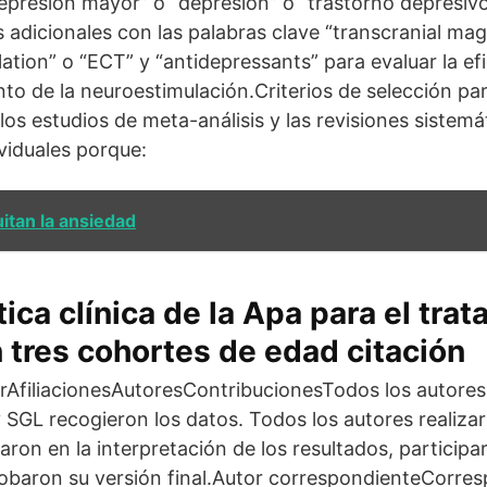
depresión mayor” o “depresión” o “trastorno depresi
 adicionales con las palabras clave “transcranial mag
lation” o “ECT” y “antidepressants” para evaluar la efi
to de la neuroestimulación.Criterios de selección par
los estudios de meta-análisis y las revisiones sistemá
ividuales porque:
itan la ansiedad
ica clínica de la Apa para el trat
 tres cohortes de edad citación
rAfiliacionesAutoresContribucionesTodos los autores
 SGL recogieron los datos. Todos los autores realizaro
paron en la interpretación de los resultados, particip
robaron su versión final.Autor correspondienteCorre