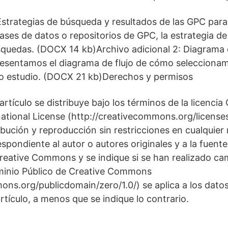
 Estrategias de búsqueda y resultados de las GPC para
bases de datos o repositorios de GPC, la estrategia d
squedas. (DOCX 14 kb)Archivo adicional 2: Diagrama d
resentamos el diagrama de flujo de cómo selecciona
ro estudio. (DOCX 21 kb)Derechos y permisos
artículo se distribuye bajo los términos de la licenc
rnational License (http://creativecommons.org/licenses
ribución y reproducción sin restricciones en cualquie
espondiente al autor o autores originales y a la fuent
 Creative Commons y se indique si se han realizado ca
minio Público de Creative Commons
ons.org/publicdomain/zero/1.0/) se aplica a los dato
rtículo, a menos que se indique lo contrario.