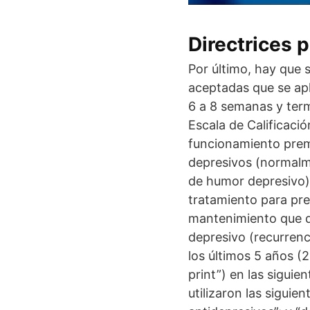
Directrices 
Por último, hay que 
aceptadas que se apli
6 a 8 semanas y ter
Escala de Calificació
funcionamiento prem
depresivos (normalm
de humor depresivo).
tratamiento para prev
mantenimiento que d
depresivo (recurren
los últimos 5 años (
print”) en las sigui
utilizaron las siguie