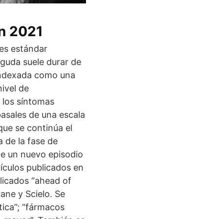
ón 2021
nes estándar
 aguda suele durar de
 indexada como una
nivel de
 los síntomas
asales de una escala
que se continúa el
a de la fase de
te un nuevo episodio
ículos publicados en
licados “ahead of
ane y Scielo. Se
ática”; “fármacos