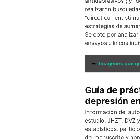
antidepresivos”; y “
realizaron búsquedas
“direct current stimu
estrategias de aumen
Se optó por analizar 
ensayos clínicos ind
➞
Imagenes que qu
Guía de práct
depresión en
Información del auto
estudio. JHZT, DVZ y
estadísticos, partici
del manuscrito y ap