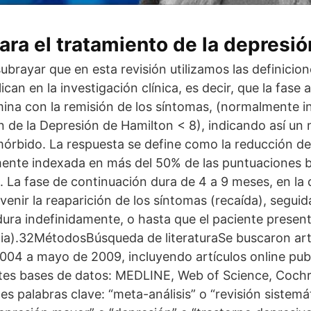
para el tratamiento de la depresi
subrayar que en esta revisión utilizamos las definicio
can en la investigación clínica, es decir, que la fase
mina con la remisión de los síntomas, (normalmente
n de la Depresión de Hamilton < 8), indicando así un 
órbido. La respuesta se define como la reducción de
ente indexada en más del 50% de las puntuaciones b
 La fase de continuación dura de 4 a 9 meses, en la 
enir la reaparición de los síntomas (recaída), seguid
ura indefinidamente, o hasta que el paciente presen
cia).32MétodosBúsqueda de literaturaSe buscaron art
2004 a mayo de 2009, incluyendo artículos online pub
entes bases de datos: MEDLINE, Web of Science, Cochr
ntes palabras clave: “meta-análisis” o “revisión sistem