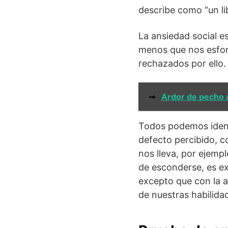
describe como “un li
La ansiedad social e
menos que nos esforc
rechazados por ello.
➞
Ardor de pecho 
Todos podemos identi
defecto percibido, c
nos lleva, por ejemp
de esconderse, es ex
excepto que con la a
de nuestras habilid