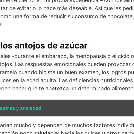
amente cierto, en mi propia experiencia – con los ali
atar de evitarlo lo hace más deseable. Así que les pe
como una forma de reducir su consumo de chocolate
n
los antojos de azúcar
les -durante el embarazo, la menopausia o el ciclo 
ojos. Las respuestas emocionales pueden provocar ot
ramelo cuando hiciste un buen examen, los logros 
lces en la edad adulta. Las deficiencias nutricionale
eden hacer que te apetezca un determinado alimento
estres y ansiedad
varían mucho y dependen de muchos factores individ
irección poco saludable: hacia los dulces u otros car