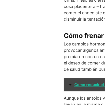
Chris: Y eso es ciert
cosa placentera – tr
comer el chocolate 
disminuir la tentació
Cómo frenar 
Los cambios hormona
provocar algunos ant
premiaron con un ca
el deseo de comer du
de salud también pu
➞
Como reducir el 
Aunque los antojos 
llevan en la misma d