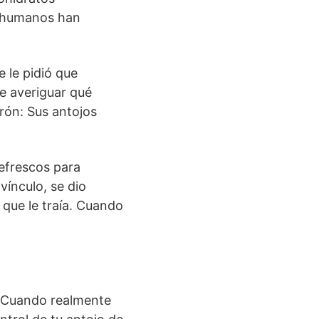
os humanos han
 le pidió que
ue averiguar qué
trón: Sus antojos
refrescos para
ínculo, se dio
 que le traía. Cuando
dCuando realmente