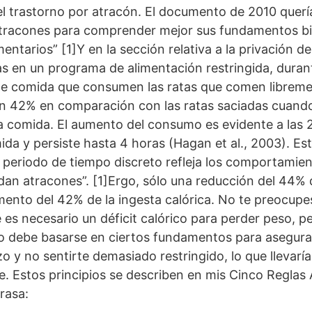
el trastorno por atracón. El documento de 2010 querí
 atracones para comprender mejor sus fundamentos bi
mentarios” [1]Y en la sección relativa a la privación d
s en un programa de alimentación restringida, durante
de comida que consumen las ratas que comen librem
un 42% en comparación con las ratas saciadas cuando 
la comida. El aumento del consumo es evidente a las 2
ida y persiste hasta 4 horas (Hagan et al., 2003). E
periodo de tiempo discreto refleja los comportamie
an atracones”. [1]Ergo, sólo una reducción del 44% d
mento del 42% de la ingesta calórica. No te preocupe
es necesario un déficit calórico para perder peso, per
ico debe basarse en ciertos fundamentos para asegur
zo y no sentirte demasiado restringido, lo que llevarí
. Estos principios se describen en mis Cinco Reglas
rasa: