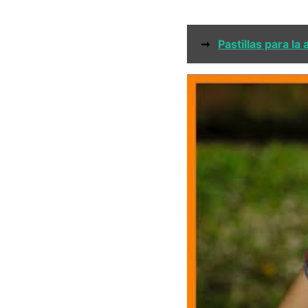
➞
Pastillas para l