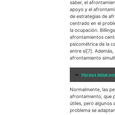
saber, el afrontamie
apoyo y el afrontami
de estrategias de afr
centrado en el probl
la ocupación. Billin
afrontamientos centr
psicométrica de la c
entre sí[7]. Además,
afrontamiento simul
➞
Herpes labial po
Normalmente, las per
afrontamiento, que p
útiles, pero algunos
problema se adaptan