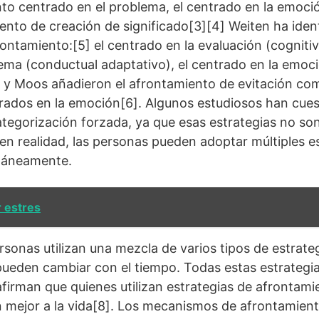
nto centrado en el problema, el centrado en la emoci
ento de creación de significado[3][4] Weiten ha ident
ontamiento:[5] el centrado en la evaluación (cognitiv
ema (conductual adaptativo), el centrado en la emoci
gs y Moos añadieron el afrontamiento de evitación co
ados en la emoción[6]. Algunos estudiosos han cuest
ategorización forzada, ya que esas estrategias no so
 en realidad, las personas pueden adoptar múltiples e
táneamente.
r estres
sonas utilizan una mezcla de varios tipos de estrate
ueden cambiar con el tiempo. Todas estas estrategia
 afirman que quienes utilizan estrategias de afrontami
 mejor a la vida[8]. Los mecanismos de afrontamient