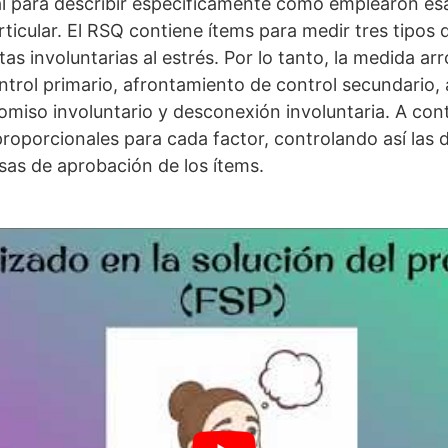
l para describir específicamente cómo emplearon esa
ticular. El RSQ contiene ítems para medir tres tipos
as involuntarias al estrés. Por lo tanto, la medida arr
trol primario, afrontamiento de control secundario,
miso involuntario y desconexión involuntaria. A con
roporcionales para cada factor, controlando así las d
asas de aprobación de los ítems.