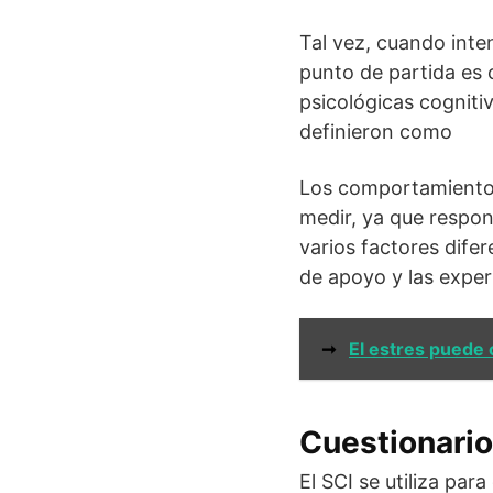
Tal vez, cuando int
punto de partida es
psicológicas cogniti
definieron como
Los comportamientos 
medir, ya que respo
varios factores dife
de apoyo y las experi
➞
El estres puede
Cuestionario
El SCI se utiliza par