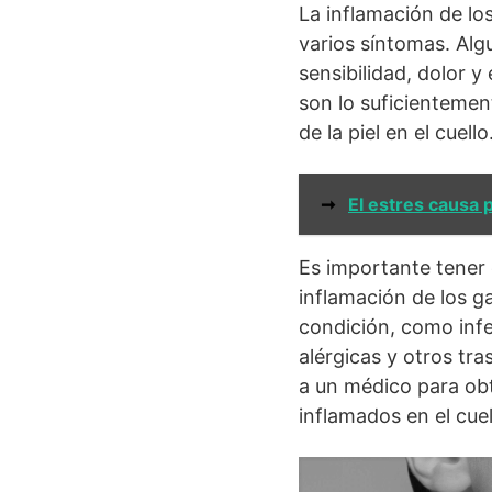
La inflamación de los
varios síntomas. Alg
sensibilidad, dolor y
son lo suficienteme
de la piel en el cuello
➞
El estres causa p
Es importante tener 
inflamación de los g
condición, como inf
alérgicas y otros tr
a un médico para obt
inflamados en el cuel