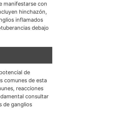
ede manifestarse con
ncluyen hinchazón,
anglios inflamados
otuberancias debajo
potencial de
más comunes de esta
munes, reacciones
undamental consultar
s de ganglios