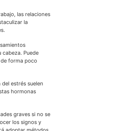
abajo, las relaciones
taculizar la
es.
ensamientos
su cabeza. Puede
a de forma poco
 del estrés suelen
estas hormonas
ades graves si no se
ocer los signos y
tará adoptar métodos