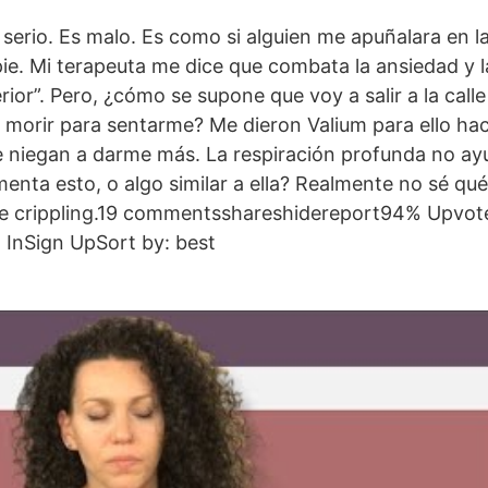
erio. Es malo. Es como si alguien me apuñalara en la
e. Mi terapeuta me dice que combata la ansiedad y l
rior”. Pero, ¿cómo se supone que voy a salir a la call
morir para sentarme? Me dieron Valium para ello hac
e niegan a darme más. La respiración profunda no a
enta esto, o algo similar a ella? Realmente no sé qu
 crippling.19 commentsshareshidereport94% Upvoted
InSign UpSort by: best