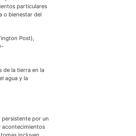
entos particulares
 o bienestar del
fington Post),
y-
de la tierra en la
l agua y la
 persistente por un
r acontecimientos
íntomas incluyen