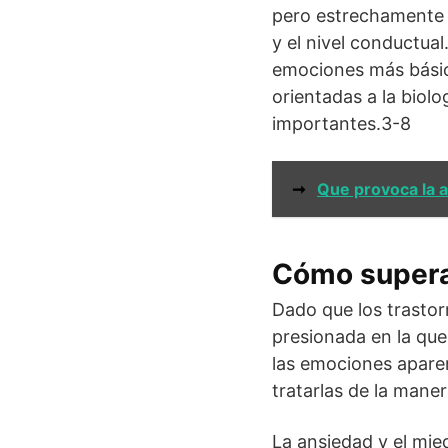
pero estrechamente in
y el nivel conductua
emociones más básic
orientadas a la biol
importantes.3-8
➞
Que provoca la 
Cómo supera
Dado que los trasto
presionada en la que
las emociones aparen
tratarlas de la mane
La ansiedad y el mi