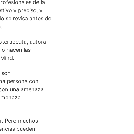
rofesionales de la
tivo y preciso, y
do se revisa antes de
.
oterapeuta, autora
no hacen las
 Mind.
o son
 una persona con
a con una amenaza
 amenaza
ar. Pero muchos
rencias pueden