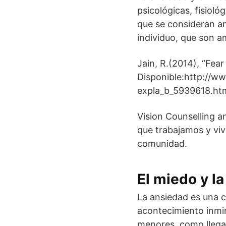
psicológicas, fisiol
que se consideran am
individuo, que son a
Jain, R.(2014), “Fear
Disponible:http://w
expla_b_5939618.htm
Vision Counselling a
que trabajamos y viv
comunidad.
El miedo y la
La ansiedad es una 
acontecimiento inmi
menores, como llegar