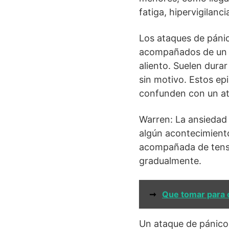
fatiga, hipervigilanci
Los ataques de pánic
acompañados de un au
aliento. Suelen dura
sin motivo. Estos ep
confunden con un at
Warren: La ansieda
algún acontecimiento
acompañada de tensi
gradualmente.
➞
Que tomar para 
Un ataque de pánico 