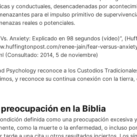
ógicas y conductuales, desencadenadas por acontecimi
enazantes para el impulso primitivo de supervivencia
menazas reales o potenciales.
 Vs. Anxiety: Explicado en 98 segundos (vídeo)”, (Huf
ww.huffingtonpost.com/renee-jain/fear-versus-anxiet
l (Consultado: 2014, 5 de noviembre)
nd Psychology reconoce a los Custodios Tradicionales 
imos, y reconoce su continua conexión con la tierra, e
 preocupación en la Biblia
condición definida como una preocupación excesiva y
nente, como la muerte o la enfermedad, o incluso po
 tarde a una cita u otros resultados inciertos. Los s