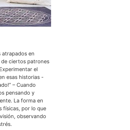
s atrapados en
 de ciertos patrones
.Experimentar el
n esas historias -
ado!” – Cuando
mos pensando y
lente. La forma en
físicas, por lo que
 visión, observando
trés.