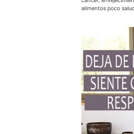
cáncer, envejecimien
alimentos poco salu