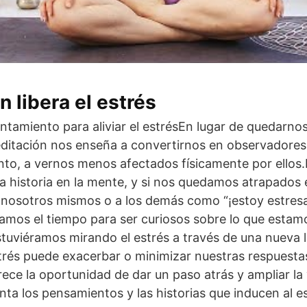
 libera el estrés
ontamiento para aliviar el estrésEn lugar de quedarno
editación nos enseña a convertirnos en observadores
anto, a vernos menos afectados físicamente por ellos
na historia en la mente, y si nos quedamos atrapados e
 nosotros mismos o a los demás como “¡estoy estres
mos el tiempo para ser curiosos sobre lo que esta
stuviéramos mirando el estrés a través de una nueva 
trés puede exacerbar o minimizar nuestras respuestas 
rece la oportunidad de dar un paso atrás y ampliar la
ta los pensamientos y las historias que inducen al es