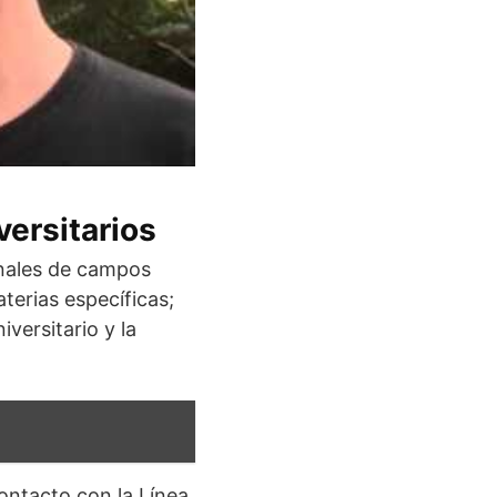
versitarios
onales de campos
aterias específicas;
versitario y la
ontacto con la Línea