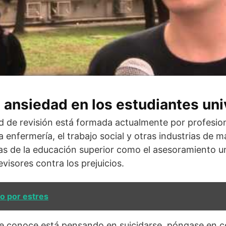
a ansiedad en los estudiantes uni
ed de revisión está formada actualmente por profesi
 enfermería, el trabajo social y otras industrias de m
as de la educación superior como el asesoramiento uni
evisores contra los prejuicios.
o por estres
ue conoce está pensando en suicidarse, póngase en c