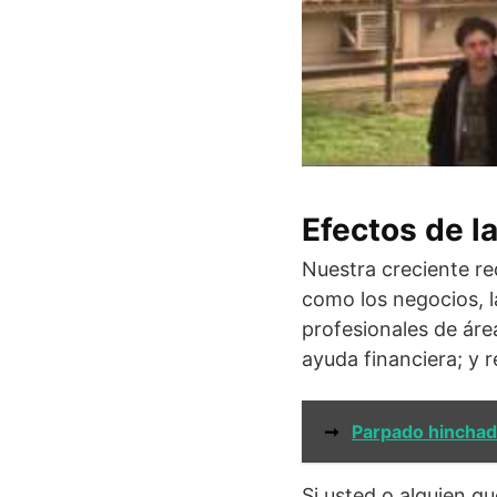
Efectos de l
Nuestra creciente r
como los negocios, la
profesionales de áre
ayuda financiera; y r
➞
Parpado hinchad
Si usted o alguien q