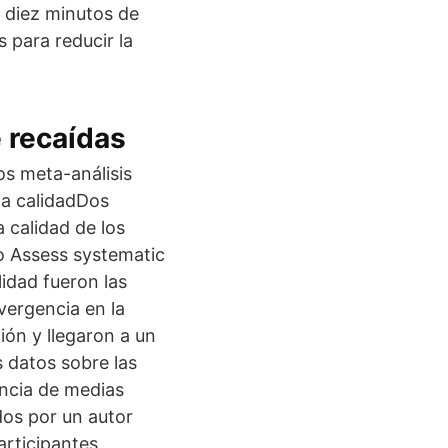
 diez minutos de
 para reducir la
 recaídas
os meta-análisis
la calidadDos
 calidad de los
o Assess systematic
lidad fueron las
ivergencia en la
ción y llegaron a un
 datos sobre las
encia de medias
dos por un autor
articipantes