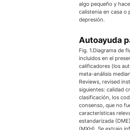
algo pequeño y hacer
calistenia en casa o 
depresión.
Autoayuda pa
Fig. 1.Diagrama de f
incluidos en el pre
calificadores (los a
meta-análisis media
Reviews, revised inst
siguientes: calidad c
clasificación, los co
consenso, que no fue
características rele
estandarizada (DME)
(MXH). Se extrajo i