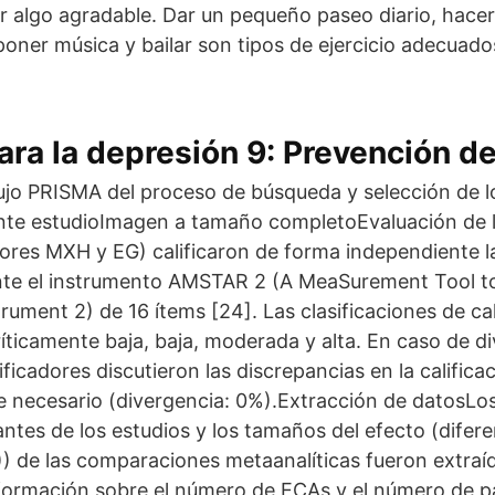
 algo agradable. Dar un pequeño paseo diario, hacer
poner música y bailar son tipos de ejercicio adecuados
ra la depresión 9: Prevención de
lujo PRISMA del proceso de búsqueda y selección de l
sente estudioImagen a tamaño completoEvaluación de 
utores MXH y EG) calificaron de forma independiente la
nte el instrumento AMSTAR 2 (A MeaSurement Tool t
rument 2) de 16 ítems [24]. Las clasificaciones de ca
ríticamente baja, baja, moderada y alta. En caso de d
dificadores discutieron las discrepancias en la califica
 necesario (divergencia: 0%).Extracción de datosLos
vantes de los estudios y los tamaños del efecto (difer
) de las comparaciones metaanalíticas fueron extraí
nformación sobre el número de ECAs y el número de p