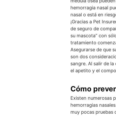
médula ósea pueden s
hemorragia nasal pue
nasal o está en rie
¡Gracias a Pet Insur
de seguro de compañí
su mascota” con sólo
tratamiento comenza
Asegurarse de que s
son dos consideracio
sangre. Al salir de l
el apetito y el comp
Cómo preveni
Existen numerosas p
hemorragias nasales
muy pocas pruebas co