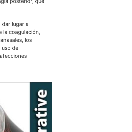
gia posterior, que
dar lugar a
 la coagulación,
anasales, los
l uso de
 afecciones