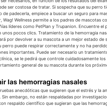
er necesarios, en función de los resultados del exam
de ser costosa de tratar. Si sospecha que su perro 
sgo de padecerla, empiece a buscar un seguro para m
er, Wag! Wellness permite a los padres de mascotas c
as líderes como PetPlan y Trupanion. Encuentre el p
 unos pocos clics. Tratamiento de la hemorragia nasa
rá por devolver a su mascota a un mejor estado de s
u perro puede respirar correctamente y no ha perdi
nes importantes. Puede ser necesario un tratamiento
a clínica, se le pedirá que controle cuidadosamente los 
ortamiento general de su mascota durante los próxim
r las hemorragias nasales
ruebas anecdóticas que sugieren que el estrés y la 
. Sin embargo, no están respaldadas por investigaci
n respaldo científico que sugieran que las hemorrag