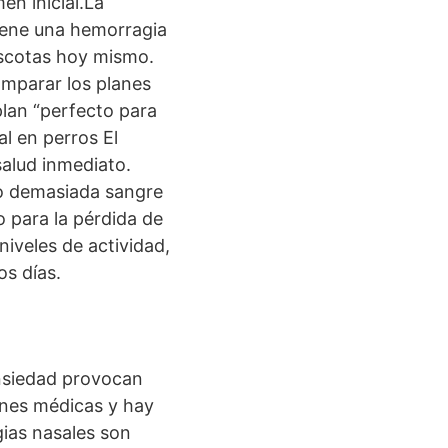
en inicial.La
tiene una hemorragia
ascotas hoy mismo.
omparar los planes
lan “perfecto para
l en perros El
alud inmediato.
do demasiada sangre
 para la pérdida de
niveles de actividad,
os días.
ansiedad provocan
ones médicas y hay
ias nasales son