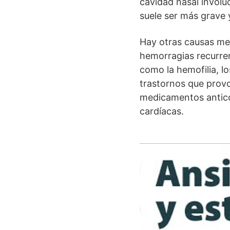
cavidad nasal involu
suele ser más grave 
Hay otras causas me
hemorragias recurren
como la hemofilia, l
trastornos que provo
medicamentos antico
cardíacas.