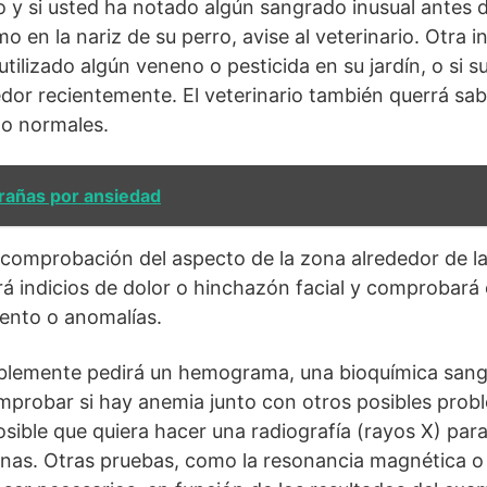
y si usted ha notado algún sangrado inusual antes d
o en la nariz de su perro, avise al veterinario. Otra
 utilizado algún veneno o pesticida en su jardín, o si 
dor recientemente. El veterinario también querrá sabe
do normales.
rañas por ansiedad
 comprobación del aspecto de la zona alrededor de la 
rá indicios de dolor o hinchazón facial y comprobará e
ento o anomalías.
ablemente pedirá un hemograma, una bioquímica sangu
mprobar si hay anemia junto con otros posibles pro
osible que quiera hacer una radiografía (rayos X) par
nas. Otras pruebas, como la resonancia magnética o el