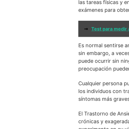
las tareas físicas y
exámenes para obten
➞
Test para medir
Es normal sentirse a
sin embargo, a veces
puede ocurrir sin ni
preocupación pueden 
Cualquier persona p
los individuos con t
síntomas más graves
El Trastorno de Ansi
crónicas y exagerada