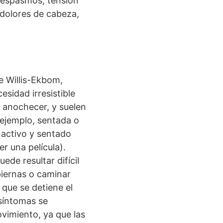
 espasmos, tensión
, dolores de cabeza,
e Willis-Ekbom,
sidad irresistible
 anochecer, y suelen
 ejemplo, sentada o
activo y sentado
ver una película).
de resultar difícil
piernas o caminar
 que se detiene el
 síntomas se
vimiento, ya que las