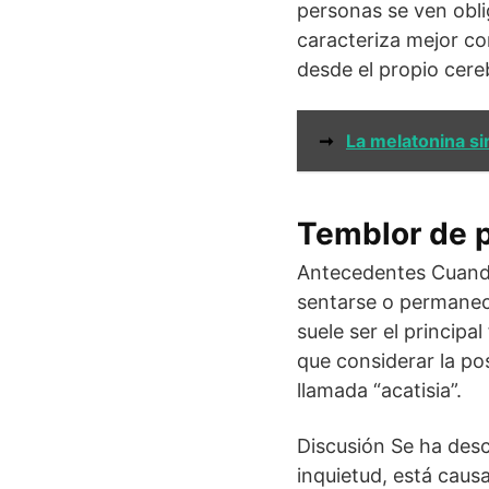
personas se ven obli
caracteriza mejor c
desde el propio cere
➞
La melatonina si
Temblor de p
Antecedentes Cuando
sentarse o permanec
suele ser el principa
que considerar la po
llamada “acatisia”.
Discusión Se ha desc
inquietud, está cau