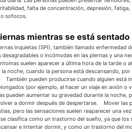
da diaria. Las personas pueden presentar temblores,
ritabilidad, falta de concentración, depresión, fatiga
 o sofocos.
piernas mientras se está sentado
iernas inquietas (SPI), también llamado enfermedad d
desagradables o incómodas en las piernas y una nece
tomas suelen aparecer a última hora de la tarde o al
 la noche, cuando la persona está descansando, por
 También pueden producirse cuando alguien está in
longados (por ejemplo, al hacer un viaje en avión o 
s pueden aumentar su gravedad durante la noche, pue
 volver a dormir después de despertarse. Mover las 
estias, pero las sensaciones suelen reaparecer una vez
e clasifica como un trastorno del sueño, ya que los
ansar e intentar dormir, y como un trastorno del mo