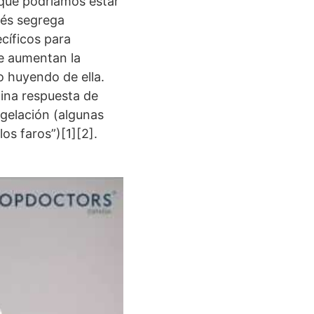
que podríamos estar
rés segrega
cíficos para
ue aumentan la
 huyendo de ella.
ina respuesta de
ngelación (algunas
s faros”)[1][2].