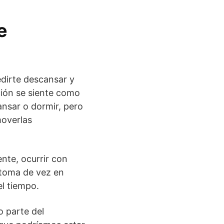
e
edirte descansar y
ción se siente como
ansar o dormir, pero
moverlas
nte, ocurrir con
ntoma de vez en
l tiempo.
o parte del