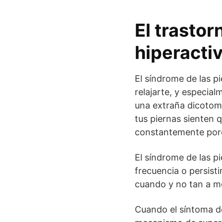
El trastor
hiperacti
El síndrome de las p
relajarte, y especia
una extraña dicotomí
tus piernas sienten 
constantemente porq
El síndrome de las p
frecuencia o persist
cuando y no tan a me
Cuando el síntoma de