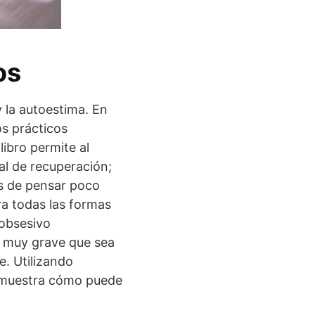
os
y la autoestima. En
os prácticos
ibro permite al
al de recuperación;
as de pensar poco
ara todas las formas
 obsesivo
r muy grave que sea
. Utilizando
le muestra cómo puede