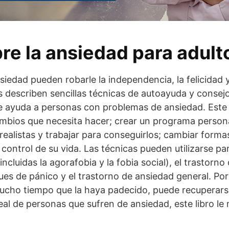
bre la ansiedad para adult
siedad pueden robarle la independencia, la felicidad 
es describen sencillas técnicas de autoayuda y consej
 ayuda a personas con problemas de ansiedad. Este l
cambios que necesita hacer; crear un programa person
 realistas y trabajar para conseguirlos; cambiar form
el control de su vida. Las técnicas pueden utilizarse p
incluidas la agorafobia y la fobia social), el trastorno
ues de pánico y el trastorno de ansiedad general. Po
ucho tiempo que la haya padecido, puede recuperarse
real de personas que sufren de ansiedad, este libro 