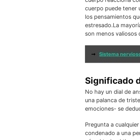
cuerpo puede tener u
los pensamientos qu
estresado.La mayoría
son menos valiosos 
➞
Sistema nervios
Significado d
No hay un dial de an
una palanca de trist
emociones- se deduc
Pregunta a cualquie
condenado a una per