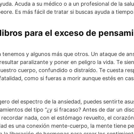
yuda. Acuda a su médico o a un profesional de la sal
ore. Es más fácil de tratar si buscas ayuda a tiempo
libros para el exceso de pensami
la tenemos y algunos más que otros. Un ataque de an
esultar paralizante y poner en peligro la vida. Te sie
nuestro cuerpo, confundido o distraído. Te cuesta resp
fatalidad, como si fueras a morir aunque estés en cas
gero del espectro de la ansiedad, puedes sentirte as
amientos del tipo “¿y si fracaso? Antes de dar un disc
recordar nada, con el estómago revuelto, el corazón 
dad es una conexión mente-cuerpo, la mente tiene p
 la liberación de hormonas para crear los sentimien