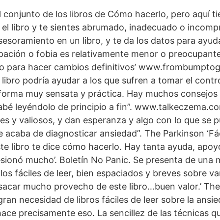
 conjunto de los libros de Cómo hacerlo, pero aquí t
el libro y te sientes abrumado, inadecuado o incomp
esoramiento en un libro, y te da los datos para ayud
cupación o fobia es relativamente menor o preocupan
nzo para hacer cambios definitivos’ www.frombumpto
libro podría ayudar a los que sufren a tomar el contro
e forma muy sensata y práctica. Hay muchos consejos 
abé leyéndolo de principio a fin”. www.talkeczema.c
es y valiosos, y dan esperanza y algo con lo que se p
le acaba de diagnosticar ansiedad”. The Parkinson ‘F
e libro te dice cómo hacerlo. Hay tanta ayuda, apoy
esionó mucho’. Boletín No Panic. Se presenta de una
los fáciles de leer, bien espaciados y breves sobre va
acar mucho provecho de este libro…buen valor.’ Th
gran necesidad de libros fáciles de leer sobre la ansi
 hace precisamente eso. La sencillez de las técnicas q