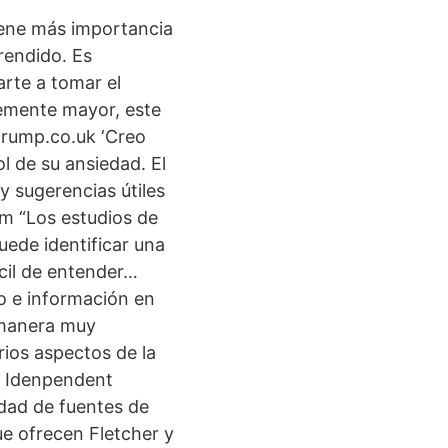
iene más importancia
rendido. Es
arte a tomar el
temente mayor, este
grump.co.uk ‘Creo
l de su ansiedad. El
y sugerencias útiles
om “Los estudios de
uede identificar una
ácil de entender…
o e información en
 manera muy
rios aspectos de la
e Idenpendent
edad de fuentes de
ue ofrecen Fletcher y