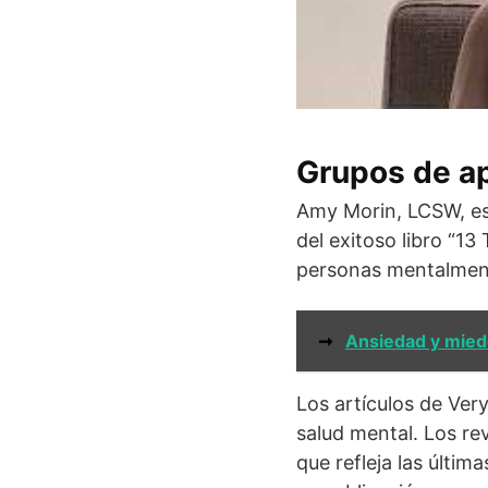
Grupos de ap
Amy Morin, LCSW, es 
del exitoso libro “1
personas mentalment
➞
Ansiedad y mied
Los artículos de Ver
salud mental. Los re
que refleja las últim