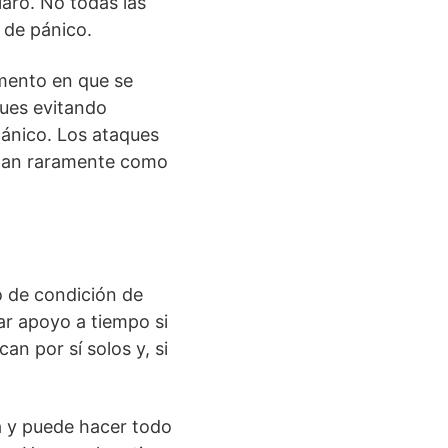
aro. No todas las
 de pánico.
mento en que se
ques evitando
pánico. Los ataques
 tan raramente como
 de condición de
r apoyo a tiempo si
n por sí solos y, si
a y puede hacer todo