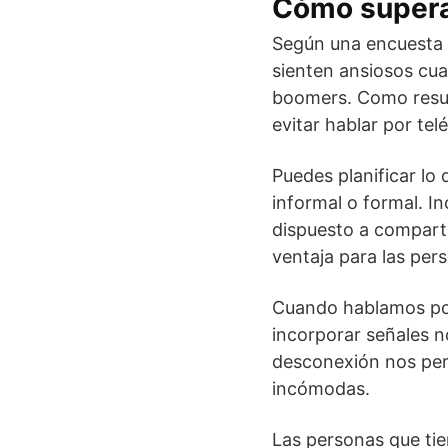
Cómo superar
Según una encuesta r
sienten ansiosos cua
boomers. Como resul
evitar hablar por tel
Puedes planificar lo
informal o formal. I
dispuesto a comparti
ventaja para las per
Cuando hablamos po
incorporar señales n
desconexión nos per
incómodas.
Las personas que tie