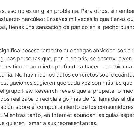
s, eso no es un gran problema. Para otros, sin embar
sfuerzo hercúleo: Ensayas mil veces lo que tienes qu
s, tienes una sensación de pánico en el pecho cuand
 significa necesariamente que tengas ansiedad social
 algunas personas que, por lo demás, se desenvuelve
ciales tienen un miedo profundo a hacer o recibir un
añía. No hay muchos datos concretos sobre cuántas
nvestigaciones sugieren que cada vez son más las que s
el grupo Pew Research reveló que el propietario med
dos realizaba o recibía algo más de 12 llamadas al día
gación sobre el comportamiento de los consumidores 
s. Mientras tanto, en Internet abundan las guías espe
ue quieren llamar a sus representantes.