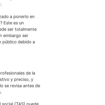
.
zado a ponerlo en
l? Este es un
ede ser totalmente
sin embargo ser
 público debido a
rofesionales de la
tivo y preciso, y
do se revisa antes de
.
 social (TAS) puede