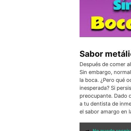
Sabor metáli
Después de comer al
Sin embargo, normal
la boca. ¿Pero qué o
inesperada? Si persi
preocupante. Dado qu
a tu dentista de inm
el sabor amargo en l
➞
No puedo respir