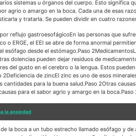
rios sistemas u órganos del cuerpo. Esto significa q
or agrio o amargo en la boca. Cada una de esas razo
icarla y tratarla. Se pueden dividir en cuatro razones
or reflujo gastroesofágicoEn las personas que sufr
ico o ERGE, el EEI se abre de forma anormal permitie
n el esófago desde el estómago.Paso 2Medicamento
tras dolencias pueden dejar residuos de medicamento
ores del gusto en el cerebro o la lengua. Estos puede
o 2Deficiencia de zincEl zinc es uno de esos minerale
s cantidades para la buena salud.Paso 2Otras causa
causas para el sabor agrio y amargo en la boca.Paso 
na la ansiedad
de la boca a un tubo estrecho llamado esófago y de 