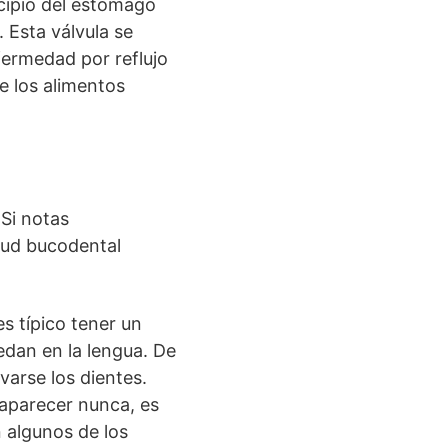
cipio del estómago
 Esta válvula se
fermedad por reflujo
e los alimentos
Si notas
lud bucodental
s típico tener un
edan en la lengua. De
arse los dientes.
aparecer nunca, es
 algunos de los