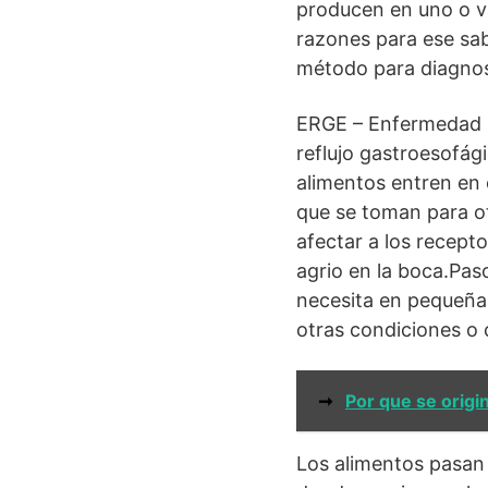
producen en uno o va
razones para ese sab
método para diagnost
ERGE – Enfermedad p
reflujo gastroesofág
alimentos entren e
que se toman para o
afectar a los recept
agrio en la boca.Pas
necesita en pequeña
otras condiciones o 
➞
Por que se origi
Los alimentos pasan 