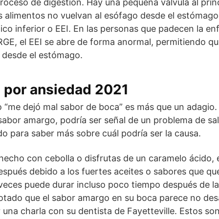
oceso de digestión. Hay una pequeña válvula al prin
s alimentos no vuelvan al esófago desde el estómago.
gico inferior o EEI. En las personas que padecen la en
GE, el EEI se abre de forma anormal, permitiendo qu
o desde el estómago.
 por ansiedad 2021
o “me dejó mal sabor de boca” es más que un adagio. 
abor amargo, podría ser señal de un problema de sa
do para saber más sobre cuál podría ser la causa.
cho con cebolla o disfrutas de un caramelo ácido, e
spués debido a los fuertes aceites o sabores que qu
veces puede durar incluso poco tiempo después de lav
notado que el sabor amargo en su boca parece no des
una charla con su dentista de Fayetteville. Estos son