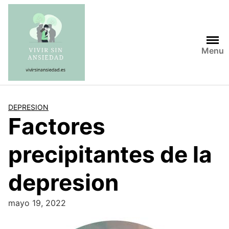
Saltar
al
contenido
Menu
DEPRESION
Factores
precipitantes de la
depresion
mayo 19, 2022