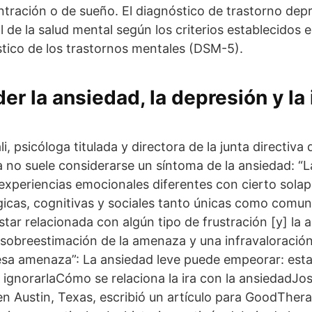
ración o de sueño. El diagnóstico de trastorno dep
l de la salud mental según los criterios establecidos 
stico de los trastornos mentales (DSM-5).
r la ansiedad, la depresión y la i
i, psicóloga titulada y directora de la junta directiva
ra no suele considerarse un síntoma de la ansiedad: “L
experiencias emocionales diferentes con cierto sola
ógicas, cognitivas y sociales tanto únicas como comune
star relacionada con algún tipo de frustración [y] la 
sobreestimación de la amenaza y una infravaloración
esa amenaza”: La ansiedad leve puede empeorar: esta
 ignorarlaCómo se relaciona la ira con la ansiedadJo
n Austin, Texas, escribió un artículo para GoodTher