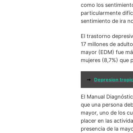
como los sentimiento
particularmente difí
sentimiento de ira n
El trastorno depres
17 millones de adult
mayor (EDM) fue más 
mujeres (8,7%) que 
➞
Depresion tropic
El Manual Diagnóstic
que una persona deb
mayor, uno de los cu
placer en las activi
presencia de la mayo