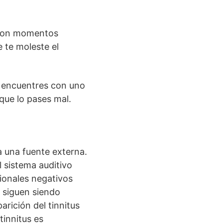
e son momentos
 te moleste el
te encuentres con uno
que lo pases mal.
a una fuente externa.
 sistema auditivo
cionales negativos
d siguen siendo
arición del tinnitus
tinnitus es