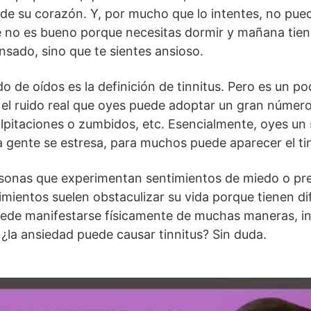
s de su corazón. Y, por mucho que lo intentes, no pued
ue no es bueno porque necesitas dormir y mañana tien
nsado, sino que te sientes ansioso.
do de oídos es la definición de tinnitus. Pero es un 
, el ruido real que oyes puede adoptar un gran númer
lpitaciones o zumbidos, etc. Esencialmente, oyes un 
 gente se estresa, para muchos puede aparecer el tin
ersonas que experimentan sentimientos de miedo o pr
imientos suelen obstaculizar su vida porque tienen di
puede manifestarse físicamente de muchas maneras, i
¿la ansiedad puede causar tinnitus? Sin duda.