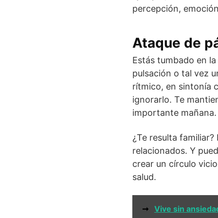
percepción, emoción
Ataque de p
Estás tumbado en la
pulsación o tal vez u
rítmico, en sintonía
ignorarlo. Te mantie
importante mañana. Y
¿Te resulta familiar?
relacionados. Y pued
crear un círculo vic
salud.
➞
Vive sin ansieda