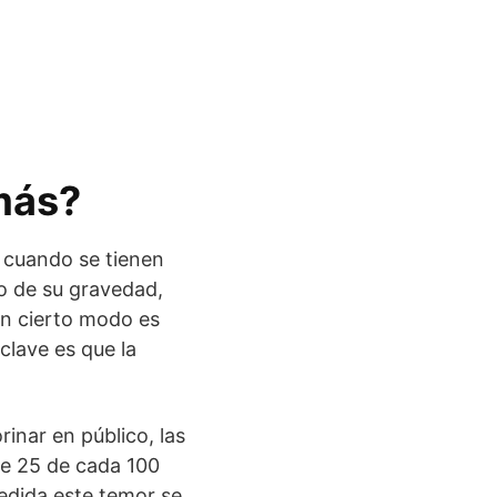
más?
e cuando se tienen
o de su gravedad,
En cierto modo es
clave es que la
inar en público, las
de 25 de cada 100
edida este temor se