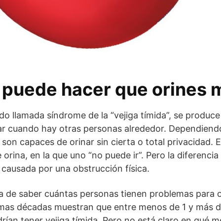
s puede hacer que orines 
do llamada síndrome de la “vejiga tímida”, se produc
ar cuando hay otras personas alrededor. Dependiend
son capaces de orinar sin cierta o total privacidad. 
orina, en la que uno “no puede ir”. Pero la diferencia 
á causada por una obstrucción física.
de saber cuántas personas tienen problemas para or
timas décadas muestran que entre menos de 1 y más 
ían tener vejiga tímida. Pero no está claro en qué m