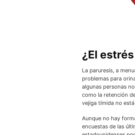
¿El estré
La paruresis, a menu
problemas para orin
algunas personas no 
como la retención de 
vejiga tímida no est
Aunque no hay forma 
encuestas de las úl
estadounidenses podr