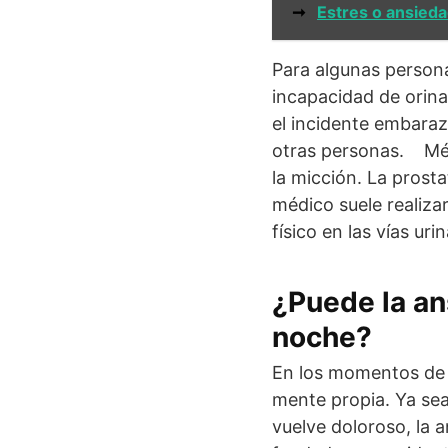
➞
Estres o ansieda
Para algunas personas
incapacidad de orin
el incidente embaraz
otras personas. Méto
la micción. La prosta
médico suele realiza
físico en las vías urin
¿Puede la an
noche?
En los momentos de a
mente propia. Ya se
vuelve doloroso, la 