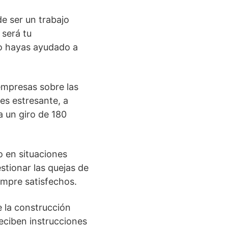
de ser un trabajo
será tu
do hayas ayudado a
 empresas sobre las
es estresante, a
 un giro de 180
o en situaciones
estionar las quejas de
empre satisfechos.
e la construcción
eciben instrucciones