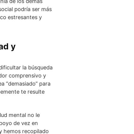
ñía de los demás
social podría ser más
co estresantes y
ad y
ificultar la búsqueda
ador comprensivo y
sea “demasiado” para
plemente te resulte
ud mental no le
apoyo de vez en
 y hemos recopilado