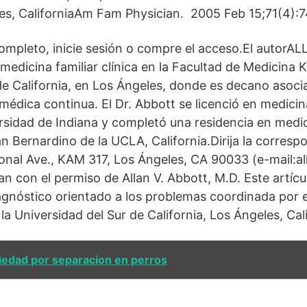
les, CaliforniaAm Fam Physician. 2005 Feb 15;71(4):
 completo, inicie sesión o compre el acceso.El autor
medicina familiar clínica en la Facultad de Medicina K
de California, en Los Ángeles, donde es decano asoci
médica continua. El Dr. Abbott se licenció en medicin
rsidad de Indiana y completó una residencia en medici
 Bernardino de la UCLA, California.Dirija la correspo
onal Ave., KAM 317, Los Ángeles, CA 90033 (e-mail:a
izan con el permiso de Allan V. Abbott, M.D. Este artíc
iagnóstico orientado a los problemas coordinada por
la Universidad del Sur de California, Los Ángeles, Cali
iedad por separacion en perros