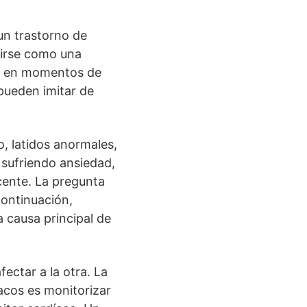
s
un trastorno de
birse como una
er en momentos de
 pueden imitar de
o, latidos anormales,
 sufriendo ansiedad,
cente. La pregunta
continuación,
a causa principal de
ectar a la otra. La
acos es monitorizar