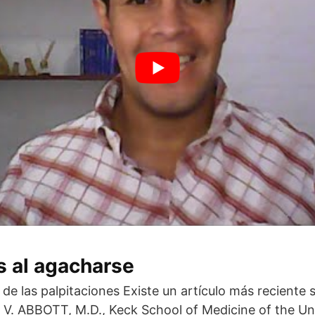
s al agacharse
de las palpitaciones Existe un artículo más reciente 
V. ABBOTT, M.D., Keck School of Medicine of the Un