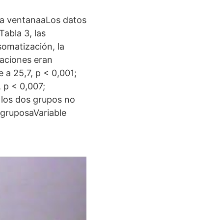
ra ventanaaLos datos
abla 3, las
somatización, la
taciones eran
 a 25,7, p < 0,001;
, p < 0,007;
 los dos grupos no
 gruposaVariable