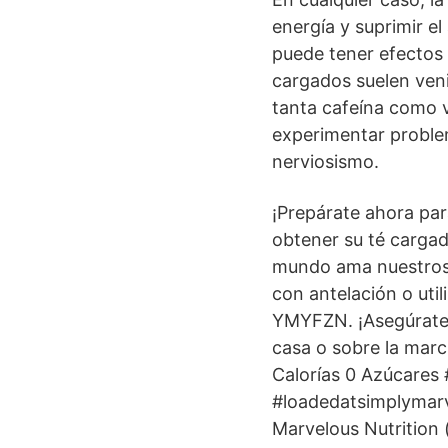
energía y suprimir e
puede tener efectos 
cargados suelen veni
tanta cafeína como v
experimentar proble
nerviosismo.
¡Prepárate ahora pa
obtener su té cargado
mundo ama nuestros 
con antelación o uti
YMYFZN. ¡Asegúrate 
casa o sobre la mar
Calorías 0 Azúcares
#loadedatsimplymarv
Marvelous Nutrition