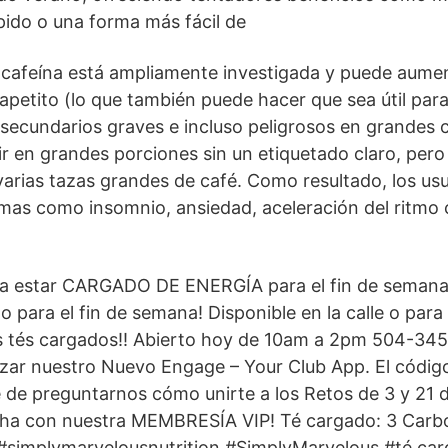
ido o una forma más fácil de
a cafeína está ampliamente investigada y puede aumen
l apetito (lo que también puede hacer que sea útil par
secundarios graves e incluso peligrosos en grandes c
r en grandes porciones sin un etiquetado claro, per
arias tazas grandes de café. Como resultado, los us
mas como insomnio, ansiedad, aceleración del ritmo 
ra estar CARGADO DE ENERGÍA para el fin de semana
 para el fin de semana! Disponible en la calle o para l
tés cargados!! Abierto hoy de 10am a 2pm 504-345
lizar nuestro Nuevo Engage – Your Club App. El código
de preguntarnos cómo unirte a los Retos de 3 y 21 d
cha con nuestra MEMBRESÍA VIP! Té cargado: 3 Carb
 #simplymarvelousnutrition #SimplyMarvelous #té ca