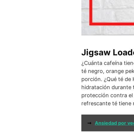
Jigsaw Loade
¿Cuánta cafeína tien
té negro, orange pe
porción. ¿Qué té de 
hidratación durante 
protección contra el
refrescante té tiene 
➞
Ansiedad por ve