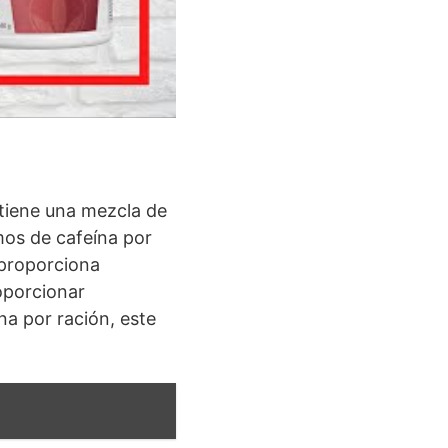
ntiene una mezcla de
mos de cafeína por
 proporciona
oporcionar
na por ración, este