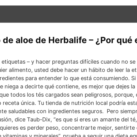
de aloe de Herbalife – ¿Por qué 
s etiquetas – y hacer preguntas difíciles cuando no s
r alimento, usted debe hacer un hábito de leer la eti
ngredientes para entender lo que está consumiendo. S
e niega a decirte qué contiene, es mejor que dejes la
 que todos los tés cargados sean peligrosos, porque,
 receta única. Tu tienda de nutrición local podría es
te saludables con ingredientes seguros. Pero siempr
sión, dice Taub-Dix, “es que si eres un amante del té,
 quieres es perder peso, concentrarte mejor, sentirte 
 vitaminas y minerales”, prueba a seguir una dieta equ