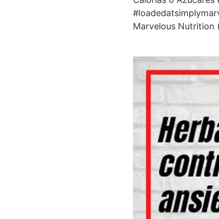
#loadedatsimplymarv
Marvelous Nutrition