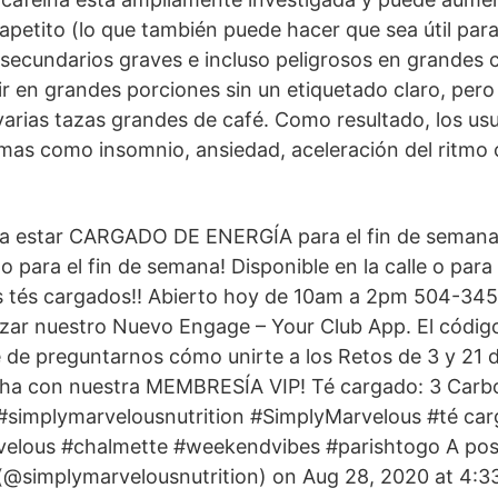
l apetito (lo que también puede hacer que sea útil par
secundarios graves e incluso peligrosos en grandes c
r en grandes porciones sin un etiquetado claro, per
arias tazas grandes de café. Como resultado, los us
mas como insomnio, ansiedad, aceleración del ritmo 
ra estar CARGADO DE ENERGÍA para el fin de semana
 para el fin de semana! Disponible en la calle o para l
tés cargados!! Abierto hoy de 10am a 2pm 504-345
lizar nuestro Nuevo Engage – Your Club App. El código
de preguntarnos cómo unirte a los Retos de 3 y 21 d
cha con nuestra MEMBRESÍA VIP! Té cargado: 3 Carb
 #simplymarvelousnutrition #SimplyMarvelous #té ca
elous #chalmette #weekendvibes #parishtogo A pos
 (@simplymarvelousnutrition) on Aug 28, 2020 at 4: