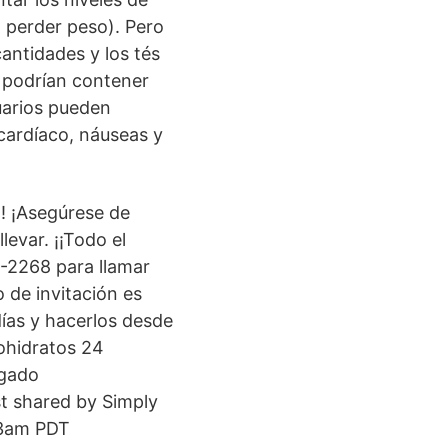
a perder peso). Pero
antidades y los tés
o podrían contener
uarios pueden
cardíaco, náuseas y
! ¡Asegúrese de
levar. ¡¡Todo el
-2268 para llamar
 de invitación es
ías y hacerlos desde
ohidratos 24
rgado
t shared by Simply
33am PDT