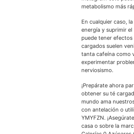
metabolismo más ráp
En cualquier caso, l
energía y suprimir e
puede tener efectos 
cargados suelen veni
tanta cafeína como v
experimentar proble
nerviosismo.
¡Prepárate ahora pa
obtener su té cargado
mundo ama nuestros 
con antelación o uti
YMYFZN. ¡Asegúrate 
casa o sobre la mar
Calorías 0 Azúcares