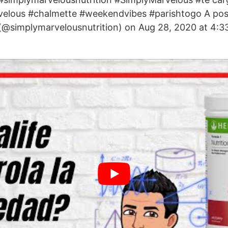
elous #chalmette #weekendvibes #parishtogo A pos
 (@simplymarvelousnutrition) on Aug 28, 2020 at 4: