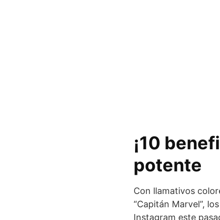
¡10 benef
potente
Con llamativos colo
“Capitán Marvel”, lo
Instagram este pasa