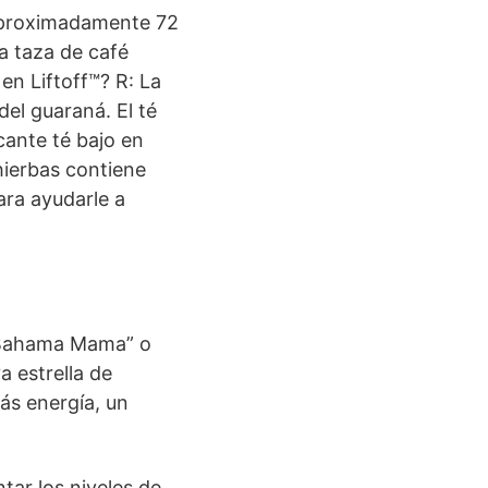
e aproximadamente 72
a taza de café
en Liftoff™? R: La
del guaraná. El té
cante té bajo en
hierbas contiene
ra ayudarle a
 “Bahama Mama” o
a estrella de
ás energía, un
tar los niveles de