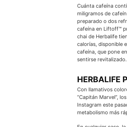
Cuánta cafeína conti
miligramos de cafeí
preparado o dos refre
cafeína en Liftoff™ p
chai de Herbalife ti
calorías, disponible
cafeína, que pone e
sentirse revitalizado.
HERBALIFE 
Con llamativos colo
“Capitán Marvel”, lo
Instagram este pasa
metabolismo más ráp
En cualquier caso, l