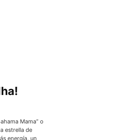
dha!
 “Bahama Mama” o
a estrella de
ás energía, un