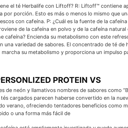
ene el té Herbalife con Liftoff? R: Liftoff™ contien
na por porción. Esto es más o menos lo mismo que un
scos con cafeína. P: ¿Cuál es la fuente de la cafeína 
roviene de la cafeína en polvo y de la cafeína natural 
ene cafeína? Encienda su metabolismo con este refres
 en una variedad de sabores. El concentrado de té de 
n marcha su metabolismo y proporciona un impulso pa
PERSONLIZED PROTEIN VS
res de neón y llamativos nombres de sabores como
s tés cargados parecen haberse convertido en la nuev
do verano, ofreciendo tentadores beneficios como m
ido o una forma más fácil de
a cafeína está ampliamente investigada y puede aumen