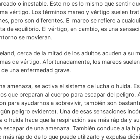
areado o inestable. Esto no es lo mismo que sentir que
ama vértigo. Los términos mareo y vértigo suelen tra
es, pero son diferentes. El mareo se refiere a cualqu
ta de equilibrio. El vértigo, en cambio, es una sensaci
entorno se movieran.
veland, cerca de la mitad de los adultos acuden a su 
as de vértigo. Afortunadamente, los mareos suelen
o de una enfermedad grave.
a amenaza, se activa el sistema de lucha o huida. Es
cos que preparan al cuerpo para escapar del peligro.
on para ayudarnos a sobrevivir, también son bastan
ngún peligro evidente). Una de esas sensaciones inc
 o huida hace que la respiración sea más rápida y sup
ra escapar de una amenaza. También conduce a la hipe
más rápido de lo que puede utilizarlo y expulsa dió