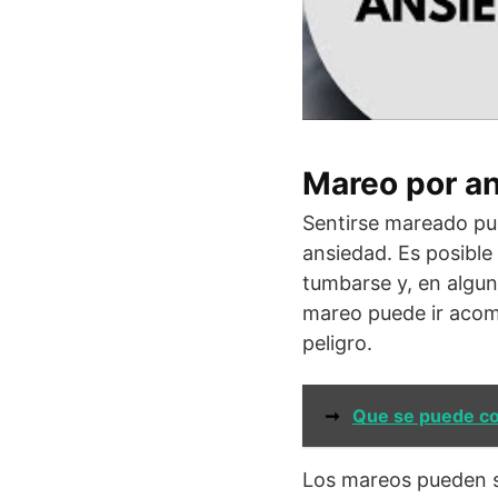
Mareo por a
Sentirse mareado pu
ansiedad. Es posible
tumbarse y, en algun
mareo puede ir acom
peligro.
➞
Que se puede co
Los mareos pueden s