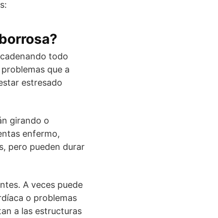
s:
 borrosa?
encadenando todo
 problemas que a
 estar estresado
án girando o
ientas enfermo,
s, pero pueden durar
entes. A veces puede
rdíaca o problemas
an a las estructuras