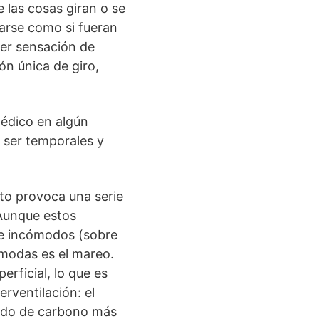
 las cosas giran o se
tarse como si fueran
ier sensación de
ón única de giro,
médico en algún
 ser temporales y
to provoca una serie
 Aunque estos
te incómodos (sobre
ómodas es el mareo.
erficial, lo que es
rventilación: el
xido de carbono más