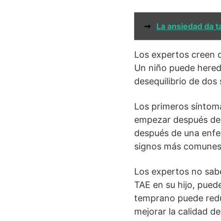
➞
La ansiedad da t
Los expertos creen q
Un niño puede hereda
desequilibrio de dos
Los primeros síntoma
empezar después de u
después de una enfe
signos más comunes 
Los expertos no sabe
TAE en su hijo, pued
temprano puede reduc
mejorar la calidad de