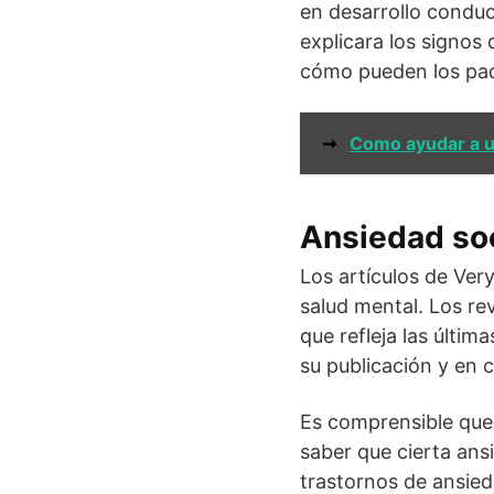
en desarrollo conduct
explicara los signos
cómo pueden los padr
➞
Como ayudar a u
Ansiedad soc
Los artículos de Ver
salud mental. Los re
que refleja las últim
su publicación y en 
Es comprensible que 
saber que cierta ans
trastornos de ansie