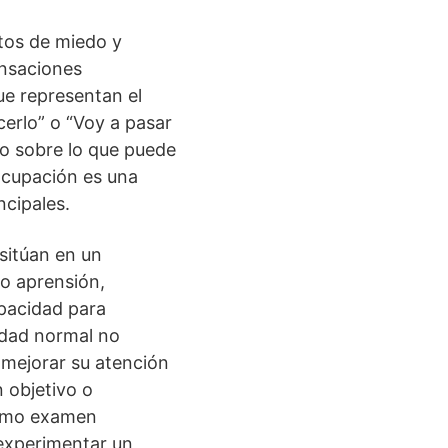
ntos de miedo y
nsaciones
ue representan el
cerlo” o “Voy a pasar
po sobre lo que puede
eocupación es una
ncipales.
sitúan en un
o aprensión,
apacidad para
edad normal no
 mejorar su atención
 objetivo o
óximo examen
 experimentar un