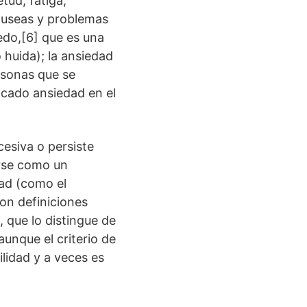
tud, fatiga,
náuseas y problemas
edo,[6] que es una
 huida); la ansiedad
rsonas que se
ocado ansiedad en el
esiva o persiste
arse como un
dad (como el
on definiciones
, que lo distingue de
aunque el criterio de
ilidad y a veces es