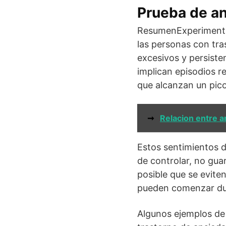
Prueba de a
ResumenExperimentar
las personas con tra
excesivos y persiste
implican episodios r
que alcanzan un pico
➞
Relacion entre 
Estos sentimientos de
de controlar, no gua
posible que se evite
pueden comenzar dura
Algunos ejemplos de 