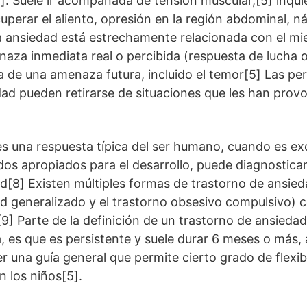
Suele ir acompañada de tensión muscular,[5] inquie
uperar el aliento, opresión en la región abdominal, 
a ansiedad está estrechamente relacionada con el mi
aza inmediata real o percibida (respuesta de lucha o
va de una amenaza futura, incluido el temor[5] Las pe
dad pueden retirarse de situaciones que les han prov
s una respuesta típica del ser humano, cuando es exc
odos apropiados para el desarrollo, puede diagnostic
d[8] Existen múltiples formas de trastorno de ansie
d generalizado y el trastorno obsesivo compulsivo) c
 [9] Parte de la definición de un trastorno de ansiedad
, es que es persistente y suele durar 6 meses o más, 
r una guía general que permite cierto grado de flexib
 los niños[5].