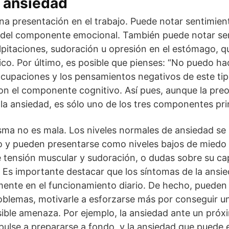
 ansiedad
na presentación en el trabajo. Puede notar sentimie
 del componente emocional. También puede notar se
pitaciones, sudoración u opresión en el estómago, q
co. Por último, es posible que pienses: “No puedo ha
cupaciones y los pensamientos negativos de este ti
 son el componente cognitivo. Así pues, aunque la pr
la ansiedad, es sólo uno de los tres componentes pri
sma no es mala. Los niveles normales de ansiedad se 
o y pueden presentarse como niveles bajos de miedo 
 tensión muscular y sudoración, o dudas sobre su c
 Es importante destacar que los síntomas de la ansi
mente en el funcionamiento diario. De hecho, pueden
roblemas, motivarle a esforzarse más por conseguir un
sible amenaza. Por ejemplo, la ansiedad ante un pr
pulse a prepararse a fondo, y la ansiedad que puede