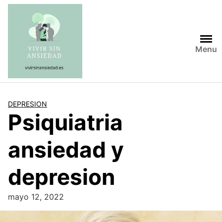
Saltar
al
contenido
Menu
DEPRESION
Psiquiatria
ansiedad y
depresion
mayo 12, 2022