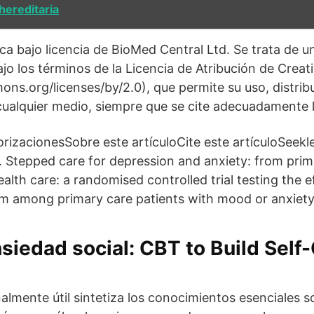
hereditaria
ica bajo licencia de BioMed Central Ltd. Se trata de u
bajo los términos de la Licencia de Atribución de Cre
ons.org/licenses/by/2.0), que permite su uso, distri
 cualquier medio, siempre que se cite adecuadamente l
rizacionesSobre este artículoCite este artículoSeekle
l. Stepped care for depression and anxiety: from prim
alth care: a randomised controlled trial testing the e
m among primary care patients with mood or anxiety
nsiedad social: CBT to Build Sel
nalmente útil sintetiza los conocimientos esenciales 