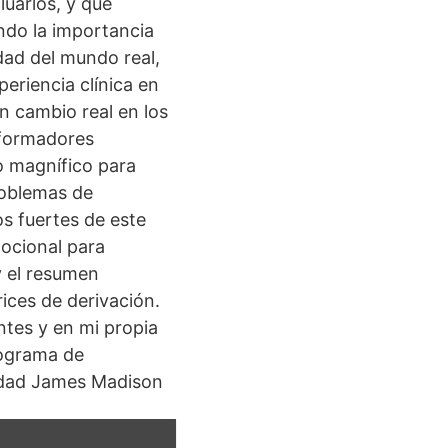
luarlos, y qué
ando la importancia
idad del mundo real,
eriencia clínica en
un cambio real en los
 formadores
o magnífico para
roblemas de
tos fuertes de este
mocional para
y el resumen
ices de derivación.
ntes y en mi propia
rograma de
sidad James Madison