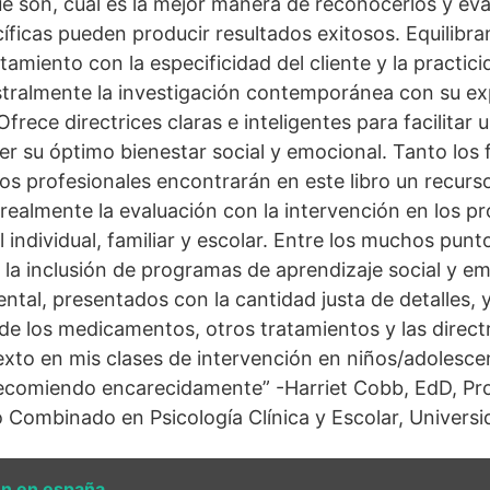
ué son, cuál es la mejor manera de reconocerlos y eva
íficas pueden producir resultados exitosos. Equilibr
ratamiento con la especificidad del cliente y la practic
stralmente la investigación contemporánea con su exp
frece directrices claras e inteligentes para facilitar 
r su óptimo bienestar social y emocional. Tanto los
los profesionales encontrarán en este libro un recurs
realmente la evaluación con la intervención en los p
el individual, familiar y escolar. Entre los muchos pun
n la inclusión de programas de aprendizaje social y e
ntal, presentados con la cantidad justa de detalles, 
de los medicamentos, otros tratamientos y las directr
 texto en mis clases de intervención en niños/adolesce
o recomiendo encarecidamente” -Harriet Cobb, EdD, P
 Combinado en Psicología Clínica y Escolar, Univer
on en españa