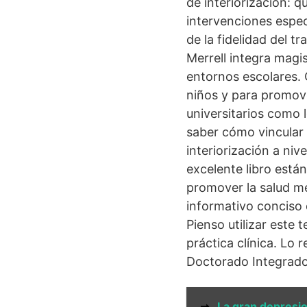
de interiorización: q
intervenciones espec
de la fidelidad del t
Merrell integra magi
entornos escolares. O
niños y para promove
universitarios como 
saber cómo vincular 
interiorización a niv
excelente libro está
promover la salud me
informativo conciso 
Pienso utilizar este
práctica clínica. L
Doctorado Integrado
➞
La gran depresi