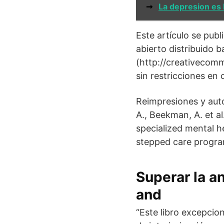
➞
La depresion es 
Este artículo se publ
abierto distribuido 
(http://creativecomm
sin restricciones en
Reimpresiones y auto
A., Beekman, A. et a
specialized mental he
stepped care progra
Superar la a
and
“Este libro excepcio