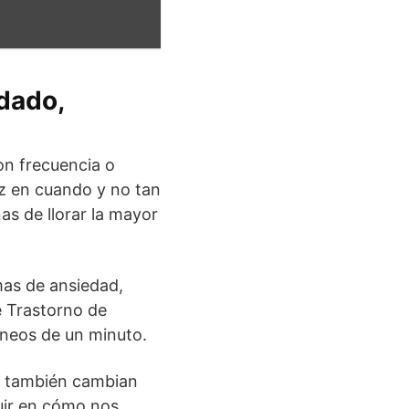
adado,
on frecuencia o
vez en cuando y no tan
as de llorar la mayor
mas de ansiedad,
e Trastorno de
áneos de un minuto.
os también cambian
uir en cómo nos