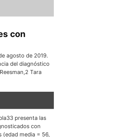
es con
 de agosto de 2019.
ia del diagnóstico
r Reesman,2 Tara
bla33 presenta las
agnosticados con
s (edad media = 56,