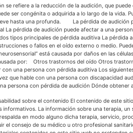
ón se refiere a la reducción de la audición, que puede
ede ser congénita o adquirida a lo largo de la vida. 
 leve hasta una profunda. La pérdida de audición p
ral La pérdida de audición puede afectar a una perso
 tipos principales de pérdida auditiva La pérdida a
trucciones o fallos en el oído externo o medio. Pue
neurosensorial” está causada por daños en las células 
causada por: Otros trastornos del oído Otros trasto
r con una persona con pérdida auditiva Los siguient
a vez que hable con una persona con discapacidad au
na persona con pérdida de audición Dónde obtener 
bilidad sobre el contenido El contenido de este sit
 informativos. La información sobre una terapia, un 
respalda en modo alguno dicha terapia, servicio, pro
ir el consejo de su médico u otro profesional sanitari
teriales contenidos en este sitio web no pretenden co