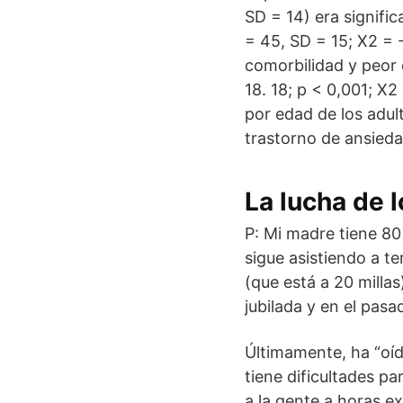
SD = 14) era signif
= 45, SD = 15; X2 = 
comorbilidad y peor
18. 18; p < 0,001; X
por edad de los adul
trastorno de ansied
La lucha de 
P: Mi madre tiene 80
sigue asistiendo a t
(que está a 20 milla
jubilada y en el pas
Últimamente, ha “oí
tiene dificultades pa
a la gente a horas 