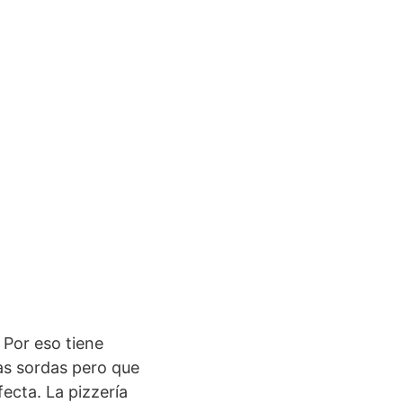
s
 Por eso tiene
as sordas pero que
ecta. La pizzería