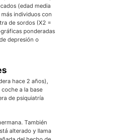
ticados (edad media
a más individuos con
tra de sordos (X2 =
mográficas ponderadas
 de depresión o
es
dera hace 2 años),
 coche a la base
ra de psiquiatría
i hermana. También
stá alterado y llama
pañada del hecho de