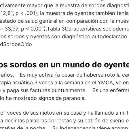
icativamente mayor que la muestra de sordos diagnos
-12,81, p < .001); la muestra de oyentes también tení
 estado de salud general en comparación con la mues
2 = 33,97; p < 0,001).Tabla 3Características sociode
tos sordos y oyentes con diagnóstico autodeclarado
adSordosOído
los sordos en un mundo de oyent
 años. Es muy activa (a pesar de haberse roto la ca
erapia acuática 3 veces a la semana en el YMCA, va en
s) y paga sus facturas puntualmente. Es una enferme
ado ha mostrado signos de paranoia.
do” voces de sus nietos en su casa y ha llamado a m
ra decir las palabras correctas y su patrón de sueño e
extrañas de la noche. Su independencia viene acom