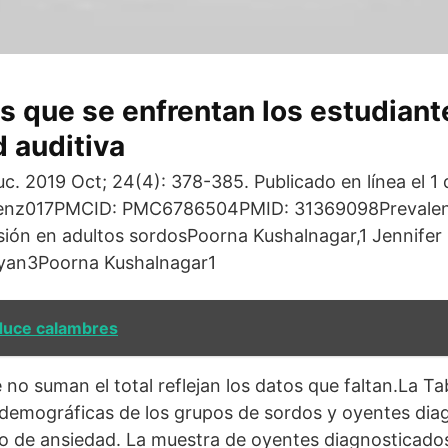
os que se enfrentan los estudiant
 auditiva
c. 2019 Oct; 24(4): 378-385. Publicado en línea el 1
d/enz017PMCID: PMC6786504PMID: 31369098Prevalenc
sión en adultos sordosPoorna Kushalnagar,1 Jennife
Ryan3Poorna Kushalnagar1
duce calambres
 no suman el total reflejan los datos que faltan.La Ta
iodemográficas de los grupos de sordos y oyentes di
no de ansiedad. La muestra de oyentes diagnosticado