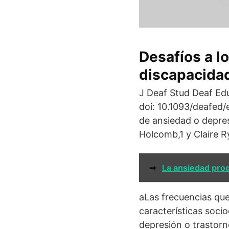
Desafíos a l
discapacidad
J Deaf Stud Deaf Edu
doi: 10.1093/deafe
de ansiedad o depre
Holcomb,1 y Claire 
➞
La ansiedad pro
aLas frecuencias que
características soc
depresión o trastor