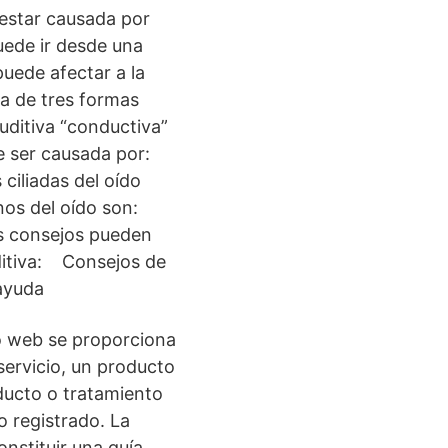
 estar causada por
Puede ir desde una
uede afectar a la
na de tres formas
uditiva “conductiva”
de ser causada por:
ciliadas del oído
rnos del oído son:
es consejos pueden
ditiva: Consejos de
ayuda
io web se proporciona
servicio, un producto
ducto o tratamiento
o registrado. La
nstituir una guía