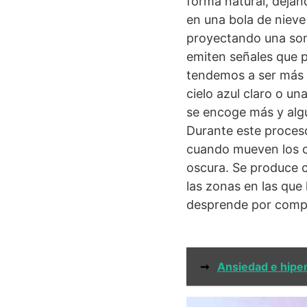
forma natural, dejan
en una bola de nieve
proyectando una sombr
emiten señales que 
tendemos a ser más c
cielo azul claro o u
se encoge más y algu
Durante este proceso
cuando mueven los oj
oscura. Se produce cu
las zonas en las que 
desprende por comple
➞
Ansiedad e hiper