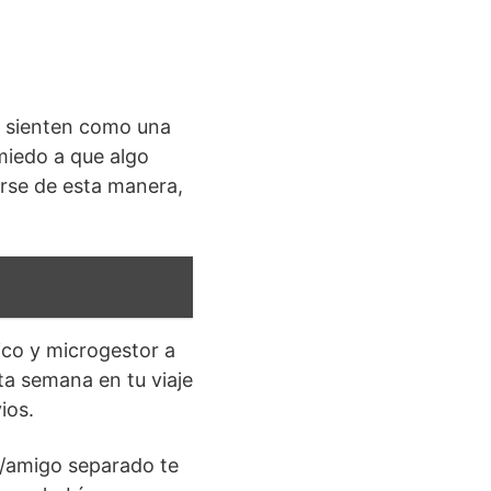
e sienten como una
miedo a que algo
arse de esta manera,
ico y microgestor a
ta semana en tu viaje
ios.
o/amigo separado te