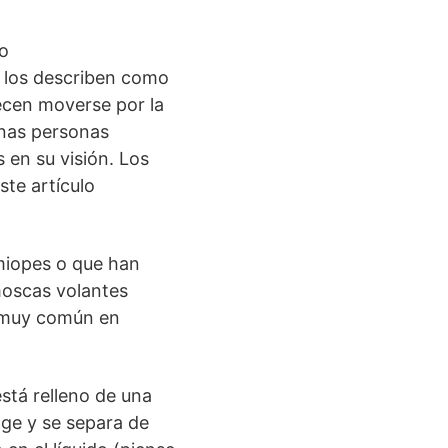
o
s los describen como
ecen moverse por la
unas personas
en su visión. Los
ste artículo
miopes o que han
moscas volantes
 muy común en
está relleno de una
oge y se separa de