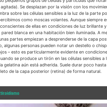
do pequeños grupos de células y partículas que flotan 
 agitada). Se desplazan por la visión con los movimien
a sobre las células sensibles a la luz de la parte pos
percibimos como moscas volantes. Aunque siempre e
onscientes de ellas en condiciones de luz brillante 
na pared blanca en una habitación bien iluminada. A me
nas partes empiezan a desprenderse de la capa poste
, algunas personas pueden notar un destello o chisp
os – esto es particularmente evidente en condicione
ando se produce un tirón en las células sensibles a la
la gelatina aún está adherida. Suele durar poco hasta 
to de la capa posterior (retina) de forma natural.
tiroidismo