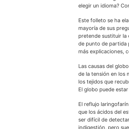
elegir un idioma? Co
Este folleto se ha e
mayoría de sus pregu
pretende sustituir l
de punto de partida 
más explicaciones, c
Las causas del glob
de la tensión en los
los tejidos que recu
El globo puede estar
El reflujo laringofar
que los ácidos del e
ser difícil de detect
indigestión, pero su