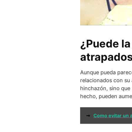
¿Puede la
atrapado
Aunque pueda parece
relacionados con su
hinchazón, sino que
hecho, pueden aumen
➞
Como evitar un 