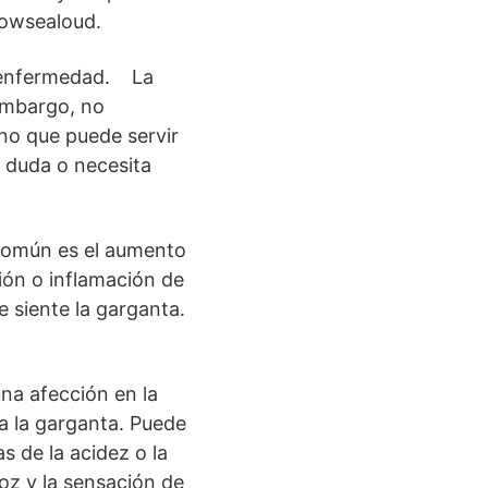
rowsealoud.
su enfermedad. La
 embargo, no
ino que puede servir
a duda o necesita
 común es el aumento
ión o inflamación de
 siente la garganta.
una afección en la
a la garganta. Puede
s de la acidez o la
voz y la sensación de