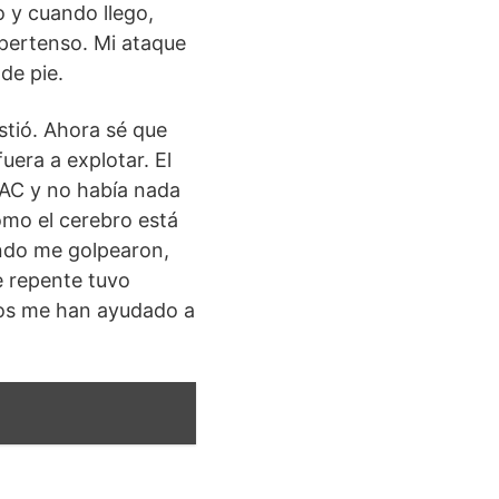
o y cuando llego,
pertenso. Mi ataque
de pie.
tió. Ahora sé que
uera a explotar. El
TAC y no había nada
ómo el cerebro está
ando me golpearon,
e repente tuvo
ios me han ayudado a