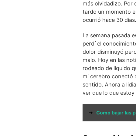
más olvidadizo. Por e
tardo un momento en
ocurrió hace 30 días
La semana pasada es
perdí el conocimiento
dolor disminuyó pero
malo. Hoy en las not
rodeado de líquido q
mi cerebro conectó c
sentido. Ahora a lid
ver que lo que esto
➞
Como bajar las 