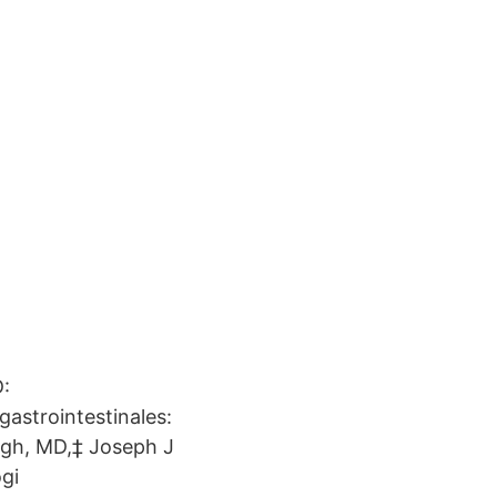
D:
strointestinales:
ngh, MD,‡ Joseph J
gi