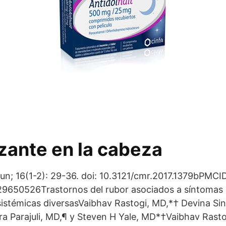
zante en la cabeza
un; 16(1-2): 29-36. doi: 10.3121/cmr.2017.1379bPMCI
50526Trastornos del rubor asociados a síntomas ga
sistémicas diversasVaibhav Rastogi, MD,*† Devina Si
a Parajuli, MD,¶ y Steven H Yale, MD*†Vaibhav Rasto