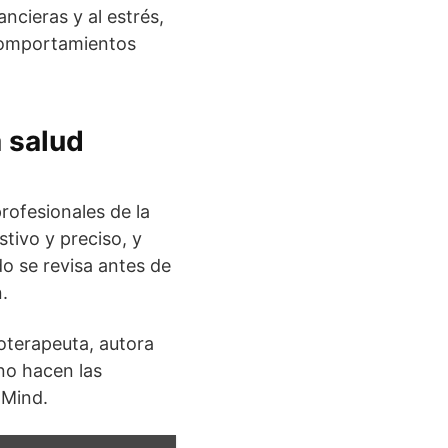
cieras y al estrés,
 comportamientos
a salud
rofesionales de la
tivo y preciso, y
do se revisa antes de
.
oterapeuta, autora
no hacen las
 Mind.