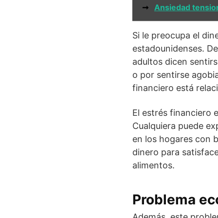
➞
Ansiedad tension
Si le preocupa el din
estadounidenses. De 
adultos dicen sentirs
o por sentirse agobia
financiero está rel
El estrés financiero
Cualquiera puede exp
en los hogares con b
dinero para satisface
alimentos.
Problema ec
Además, este problem