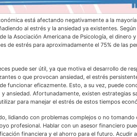
a salud mental en la economía
conómica está afectando negativamente a la mayoría 
adiendo al estrés y la ansiedad ya existentes. Según
de la Asociación Americana de Psicología, el dinero y
tes de estrés para aproximadamente el 75% de las pe
eces puede ser útil, ya que motiva el desarrollo de re
antes o que provocan ansiedad, el estrés persistent
 de funcionar eficazmente. Esto, a su vez, puede con
 y ansiedad. Afortunadamente, existen estrategias sa
tilizar para manejar el estrés de estos tiempos económ
ado, lidiando con problemas complejos o no tomando 
oyo profesional. Hablar con un asesor financiero pu
ificación financiera y el ahorro para el futuro. Acudir