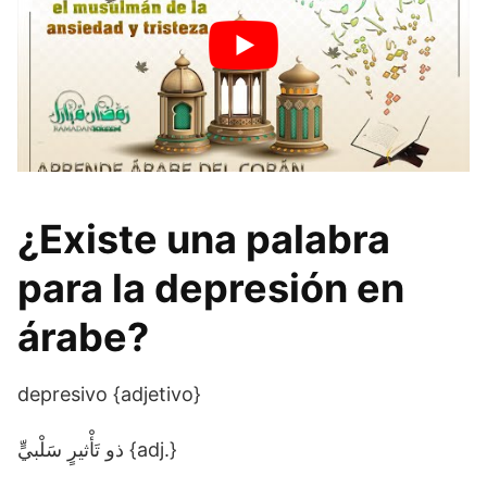
¿Existe una palabra
para la depresión en
árabe?
depresivo {adjetivo}
ذو تَأْثيرٍ سَلْبيٍّ {adj.}