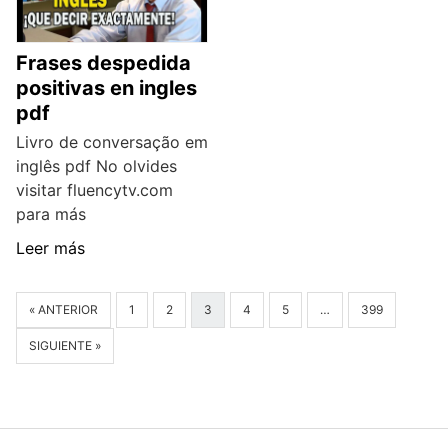
Frases despedida
positivas en ingles
pdf
Livro de conversação em
inglês pdf No olvides
visitar fluencytv.com
para más
Leer más
« ANTERIOR
1
2
3
4
5
…
399
SIGUIENTE »