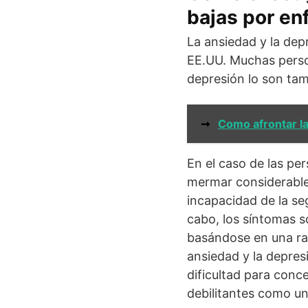
bajas por e
La ansiedad y la dep
EE.UU. Muchas perso
depresión lo son ta
➞
Como afrontar l
En el caso de las pe
mermar considerable
incapacidad de la seg
cabo, los síntomas s
basándose en una rad
ansiedad y la depresió
dificultad para conce
debilitantes como un