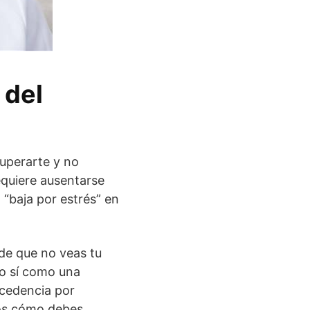
 del
cuperarte y no
equiere ausentarse
 “baja por estrés” en
de que no veas tu
ro sí como una
xcedencia por
mos cómo debes