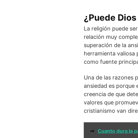
¿Puede Dios
La religión puede se
relación muy compleja
superación de la ans
herramienta valiosa p
como fuente principa
Una de las razones p
ansiedad es porque e
creencia de que dete
valores que promuev
cristianismo van dir
➞
Cuanto dura la p