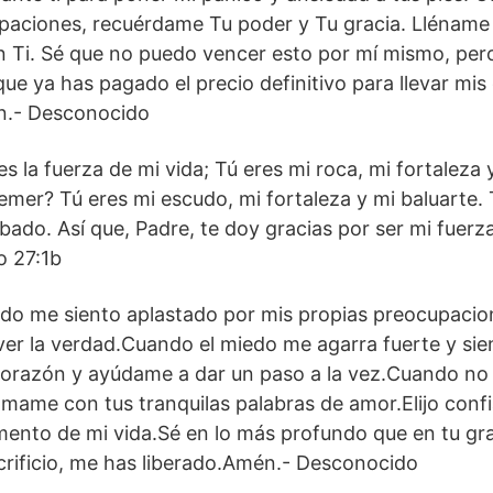
paciones, recuérdame Tu poder y Tu gracia. Lléname
en Ti. Sé que no puedo vencer esto por mí mismo, per
que ya has pagado el precio definitivo para llevar mis
én.- Desconocido
s la fuerza de mi vida; Tú eres mi roca, mi fortaleza 
temer? Tú eres mi escudo, mi fortaleza y mi baluarte.
bado. Así que, Padre, te doy gracias por ser mi fuerz
o 27:1b
ndo me siento aplastado por mis propias preocupacio
er la verdad.Cuando el miedo me agarra fuerte y si
corazón y ayúdame a dar un paso a la vez.Cuando no
álmame con tus tranquilas palabras de amor.Elijo confia
ento de mi vida.Sé en lo más profundo que en tu gr
crificio, me has liberado.Amén.- Desconocido