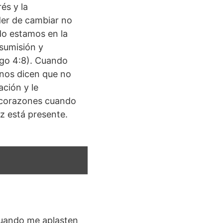
és y la
der de cambiar no
ndo estamos en la
sumisión y
iago 4:8). Cuando
 nos dicen que no
ción y le
 corazones cuando
z está presente.
 Cuando me aplasten