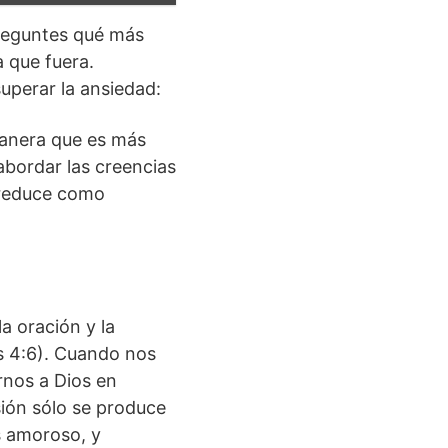
preguntes qué más
a que fuera.
superar la ansiedad:
 manera que es más
abordar las creencias
e reduce como
a oración y la
es 4:6). Cuando nos
rnos a Dios en
sión sólo se produce
s amoroso, y