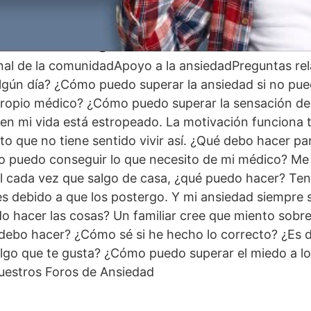
 ansiedad generalizada
nal de la comunidadApoyo a la ansiedadPreguntas re
algún día? ¿Cómo puedo superar la ansiedad si no pu
propio médico? ¿Cómo puedo superar la sensación d
 en mi vida está estropeado. La motivación funciona
nto que no tiene sentido vivir así. ¿Qué debo hacer pa
puedo conseguir lo que necesito de mi médico? Me 
cada vez que salgo de casa, ¿qué puedo hacer? Te
es debido a que los postergo. Y mi ansiedad siempre 
hacer las cosas? Un familiar cree que miento sobre 
 debo hacer? ¿Cómo sé si he hecho lo correcto? ¿Es di
algo que te gusta? ¿Cómo puedo superar el miedo a l
uestros Foros de Ansiedad