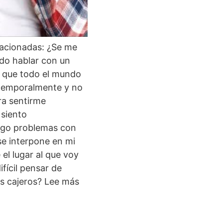
lacionadas: ¿Se me
edo hablar con un
e que todo el mundo
 temporalmente y no
ra sentirme
siento
ngo problemas con
se interpone en mi
el lugar al que voy
fícil pensar de
os cajeros? Lee más