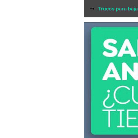
➞
Trucos para baja