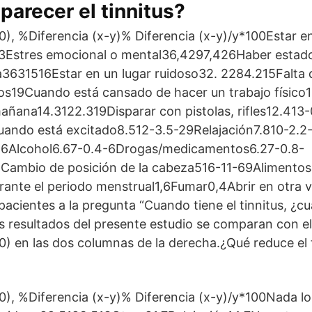
arecer el tinnitus?
90), %Diferencia (x-y)% Diferencia (x-y)/y*100Estar e
33Estres emocional o mental36,4297,426Haber estad
a3631516Estar en un lugar ruidoso32. 2284.215Falta 
os19Cuando está cansado de hacer un trabajo físic
mañana14.3122.319Disparar con pistolas, rifles12.413
ando está excitado8.512-3.5-29Relajación7.810-2.2-2
-26Alcohol6.67-0.4-6Drogas/medicamentos6.27-0.8-
Cambio de posición de la cabeza516-11-69Alimentos
rante el periodo menstrual1,6Fumar0,4Abrir en otra 
acientes a la pregunta “Cuando tiene el tinnitus, ¿cuá
s resultados del presente estudio se comparan con el
90) en las dos columnas de la derecha.¿Qué reduce el t
90), %Diferencia (x-y)% Diferencia (x-y)/y*100Nada l