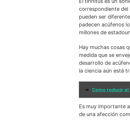
El tinnitus es un son
correspondiente del 
pueden ser diferente
padecen acúfenos lo
millones de estadou
Hay muchas cosas qu
medida que se enveje
desarrollo de acúfe
la ciencia aún está 
➞
Como reducir el 
Es muy importante acu
de una afección comp