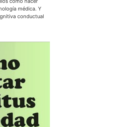
illos como hacer
nología médica. Y
ognitiva conductual