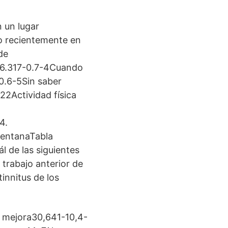
n un lugar
o recientemente en
de
o16.317-0.7-4Cuando
-0.6-5Sin saber
2Actividad física
4.
ventanaTabla
l de las siguientes
 trabajo anterior de
innitus de los
o mejora30,641-10,4-