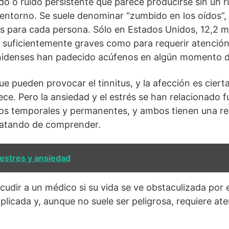
ido o ruido persistente que parece producirse sin un r
entorno. Se suele denominar “zumbido en los oídos”,
s para cada persona. Sólo en Estados Unidos, 12,2 m
 suficientemente graves como para requerir atención
nidenses han padecido acúfenos en algún momento de
e pueden provocar el tinnitus, y la afección es cie
ce. Pero la ansiedad y el estrés se han relacionado 
nos temporales y permanentes, y ambos tienen una re
tratando de comprender.
estres y ansiedad
dir a un médico si su vida se ve obstaculizada por el
licada y, aunque no suele ser peligrosa, requiere at