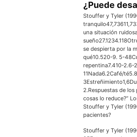
¿Puede desap
Stouffer y Tyler (19
tranquilo47,73611,7
una situación ruidos
sueño27.1234.118Otr
se despierta por la 
qué10.520-9. 5-48Cu
repentina7.410-2.6
11Nada6.2Café/té5.8
3Estreñimiento1,6Du
2.Respuestas de los p
cosas lo reduce?” Lo
Stouffer y Tyler (19
pacientes?
Stouffer y Tyler (19