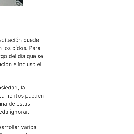
editación puede
n los oídos. Para
rgo del día que se
ación e incluso el
nsiedad, la
edicamentos pueden
una de estas
eda ignorar.
arrollar varios