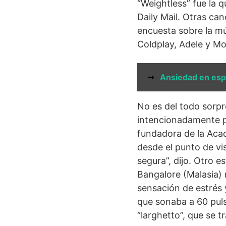
“Weightless” fue la q
Daily Mail. Otras ca
encuesta sobre la mú
Coldplay, Adele y Mo
➞
Ansiedad en es
No es del todo sorpr
intencionadamente pa
fundadora de la Acad
desde el punto de vi
segura”, dijo. Otro 
Bangalore (Malasia) 
sensación de estrés
que sonaba a 60 puls
“larghetto”, que se 