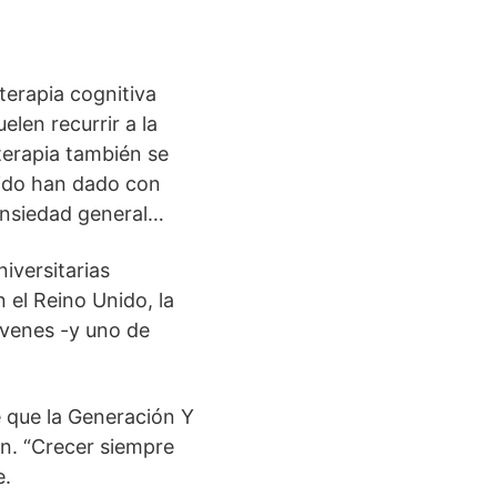
terapia cognitiva
elen recurrir a la
oterapia también se
Unido han dado con
ansiedad general…
iversitarias
el Reino Unido, la
óvenes -y uno de
e que la Generación Y
ón. “Crecer siempre
e.