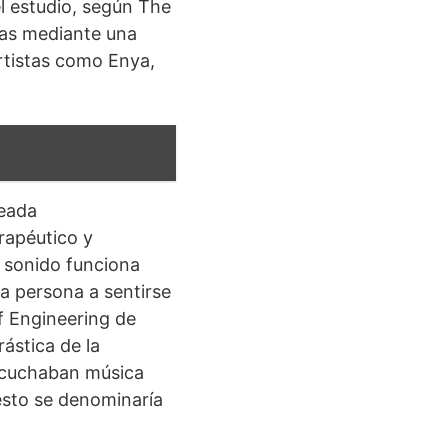
el estudio, según The
das mediante una
artistas como Enya,
reada
rapéutico y
l sonido funciona
la persona a sentirse
of Engineering de
ástica de la
escuchaban música
esto se denominaría